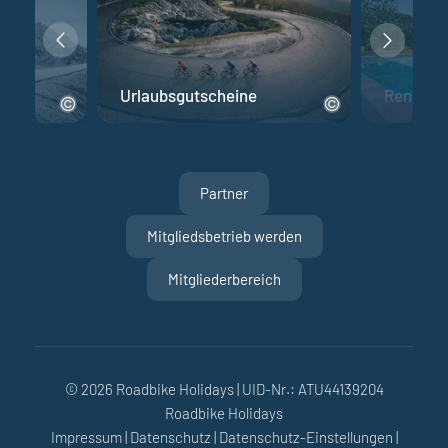
Urlaubsgutscheine
Rennrad 
Partner
Mitgliedsbetrieb werden
Mitgliederbereich
© 2026 Roadbike Holidays
|
UID-Nr.: ATU44139204
Roadbike Holidays
Mo
Di
Mi
Do
Fr
Sa
So
Impressum
|
Datenschutz
|
Datenschutz-Einstellungen
|