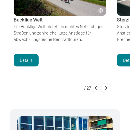
Bucklige Welt
Sterz
Die Bucklige Welt bietet ein dichtes Netz ruhiger
Sterzi
Straßen und zahlreiche kurze Anstiege für
Anstie
abwechslungsreiche Rennradtouren.
Brenner
Details
Det
1
/
27