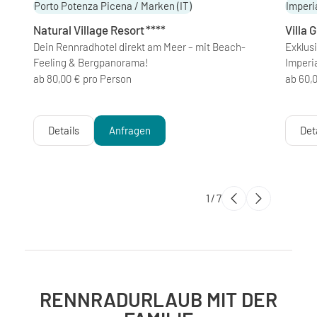
Porto Potenza Picena / Marken
(IT)
Imperi
Natural Village Resort
****
Villa 
Dein Rennradhotel direkt am Meer – mit Beach-
Exklus
Feeling & Bergpanorama!
Imperi
ab 80,00 € pro Person
ab 60,
Details
Anfragen
Det
1
/
7
RENNRADURLAUB MIT DER