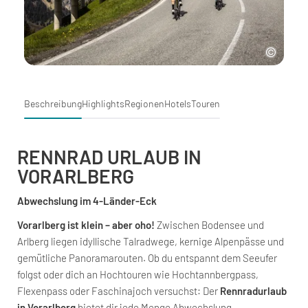
Beschreibung
Highlights
Regionen
Hotels
Touren
RENNRAD URLAUB IN
VORARLBERG
Abwechslung im 4-Länder-Eck
Vorarlberg ist klein – aber oho!
Zwischen Bodensee und
Arlberg liegen idyllische Talradwege, kernige Alpenpässe und
gemütliche Panoramarouten. Ob du entspannt dem Seeufer
folgst oder dich an Hochtouren wie Hochtannbergpass,
Flexenpass oder Faschinajoch versuchst: Der
Rennradurlaub
in Vorarlberg
bietet dir jede Menge Abwechslung,