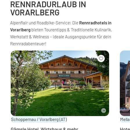
RENNRADURLAUB IN
VORARLBERG
Alpenflair und Roadbike-Service: Die
Rennradhotels in
Vorarlberg
bieten Tourentipps & Traditionelle Kulinarik,
Werkstatt & Wellness – ideale Ausgangspunkte für dein
Rennradabenteuer!
Schoppernau / Vorarlberg
(AT)
Mella
Gämsle Hotel, Wirtshaus & mehr …
Hote