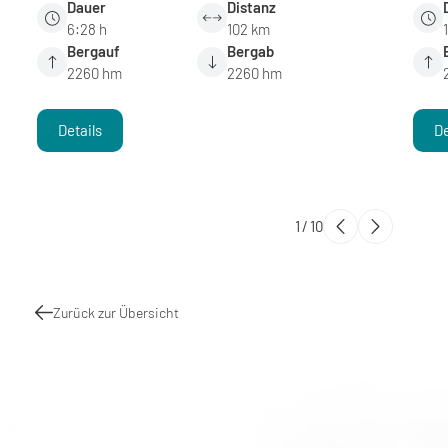
Dauer
Distanz
6:28 h
102 km
Bergauf
Bergab
2260 hm
2260 hm
Details
De
1
/
10
Zurück zur Übersicht