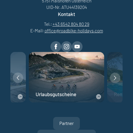
5751 Maishofen Österreich
UID-Nr. ATU44139204
Kontakt
Tel.:
+43 6542 804 80 29
E-Mail:
office@
roadbike-holidays.
com
Urlaubsgutscheine
Rennrad 
Partner