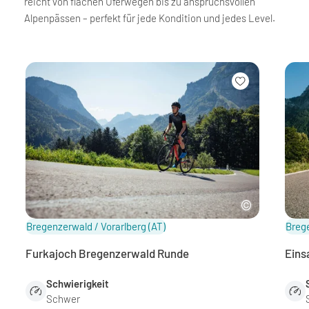
reicht von flachen Uferwegen bis zu anspruchsvollen
Alpenpässen – perfekt für jede Kondition und jedes Level.
Bregenzerwald / Vorarlberg
(AT)
Brege
Furkajoch Bregenzerwald Runde
Eins
Schwierigkeit
Schwer