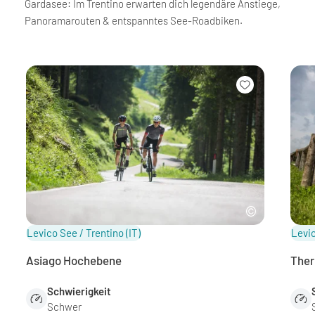
Gardasee: Im Trentino erwarten dich legendäre Anstiege,
Panoramarouten & entspanntes See-Roadbiken.
Levico See / Trentino
(IT)
Levic
Asiago Hochebene
Ther
Schwierigkeit
Schwer