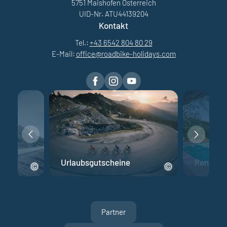
5751 Maishofen Österreich
UID-Nr. ATU44139204
Kontakt
Tel.:
+43 6542 804 80 29
E-Mail:
office@
roadbike-holidays.
com
Urlaubsgutscheine
Rennrad 
Partner