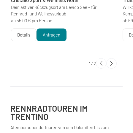
Cristallo Sport & Wellness Hotel
****
Tria
Dein aktiver Rückzugsort am Levico See – für
Willk
Rennrad- und Wellnessurlaub
Komp
ab 55,00 € pro Person
ab 69
Details
Anfragen
De
1
/
2
RENNRADTOUREN IM
TRENTINO
Atemberaubende Touren von den Dolomiten bis zum