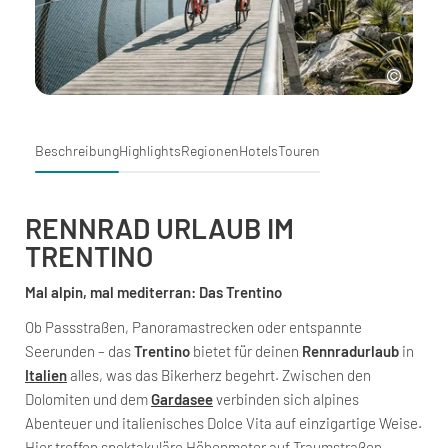
Beschreibung
Highlights
Regionen
Hotels
Touren
RENNRAD URLAUB IM
TRENTINO
Mal alpin, mal mediterran: Das Trentino
Ob Passstraßen, Panoramastrecken oder entspannte
Seerunden – das
Trentino
bietet für deinen
Rennradurlaub
in
Italien
alles, was das Bikerherz begehrt. Zwischen den
Dolomiten und dem
Gardasee
verbinden sich alpines
Abenteuer und italienisches Dolce Vita auf einzigartige Weise.
Hier treffen spektakuläre Höhenmeter auf Traumstraßen,