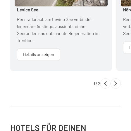
Levico See
Nör
Rennradurlaub am Levico See verbindet
Ren
legendäre Anstiege, aussichtsreiche
verb
Seerunden und entspannte Regeneration im
Seeb
Trentino.
Details anzeigen
1
/
2
HOTELS FÜR DEINEN