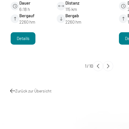
Dauer
Distanz
6:18 h
115 km
Bergauf
Bergab
2260 hm
2260 hm
Details
De
1
/
10
Zurück zur Übersicht