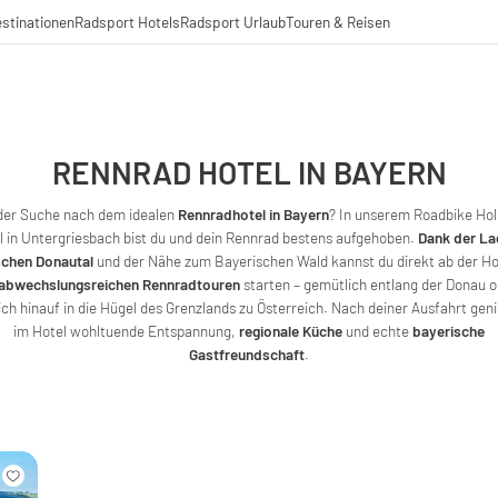
stinationen
Radsport Hotels
Radsport Urlaub
Touren & Reisen
RENNRAD HOTEL IN BAYERN
der Suche nach dem idealen
Rennradhotel in Bayern
? In unserem Roadbike Hol
l in Untergriesbach bist du und dein Rennrad bestens aufgehoben.
Dank der La
ischen Donautal
und der Nähe zum Bayerischen Wald kannst du direkt ab der Ho
abwechslungsreichen Rennradtouren
starten – gemütlich entlang der Donau 
ich hinauf in die Hügel des Grenzlands zu Österreich. Nach deiner Ausfahrt gen
im Hotel wohltuende Entspannung,
regionale Küche
und echte
bayerische
Gastfreundschaft
.