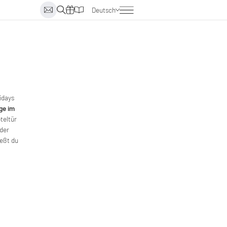
Deutsch
Englisch
Italienisch
Niederländisch
idays
ge im
teltür
oder
ießt du