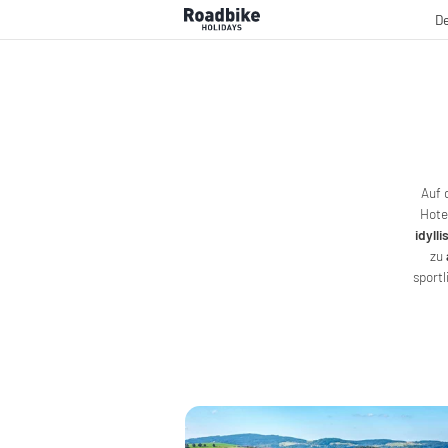
De
Auf 
Hote
idyll
zu
sportl