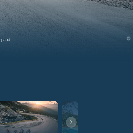
rpasst
September