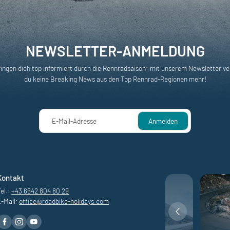
NEWSLETTER-ANMELDUNG
ringen dich top informiert durch die Rennradsaison: mit unserem Newsletter ve
du keine Breaking News aus den Top Rennrad-Regionen mehr!
E-Mail-Adresse
Anmelden
Kontakt
el.:
+43 6542 804 80 29
E-Mail:
office@
roadbike-holidays.
com
August