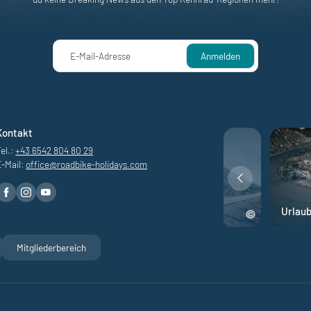
E-Mail-Adresse
Anmelden
Kontakt
el.:
+43 6542 804 80 29
E-Mail:
office@
roadbike-holidays.
com
nen
Rennrad Abenteuer
Urlau
Mitgliederbereich