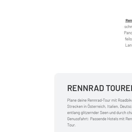
Ren
schm
Pano
feil
Land
RENNRAD TOURE
Plane deine Rennrad-Tour mit Roadbi
Strecken in Österreich, Italien, Deut
entlang glitzernder Seen und durch ch
Genussfahrt: Passende Hotels mit Re
Tour.