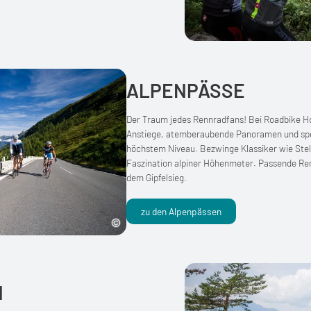
ALPENPÄSSE
Der Traum jedes Rennradfans! Bei Roadbike Ho
Anstiege, atemberaubende Panoramen und spo
höchstem Niveau. Bezwinge Klassiker wie Stel
Faszination alpiner Höhenmeter. Passende Re
dem Gipfelsieg.
zu den Alpenpässen
N