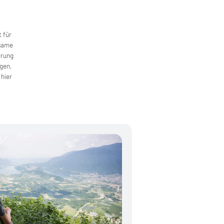
 für
nsame
erung
ugen,
 hier