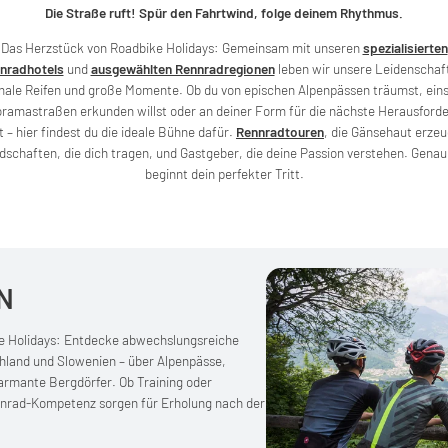
Die Straße ruft! Spür den Fahrtwind, folge deinem Rhythmus.
Das Herzstück von Roadbike Holidays: Gemeinsam mit unseren
spezialisierten
nradhotels
und
ausgewählten Rennradregionen
leben wir unsere Leidenschaft
ale Reifen und große Momente. Ob du von epischen Alpenpässen träumst, ei
ramastraßen erkunden willst oder an deiner Form für die nächste Herausford
st – hier findest du die ideale Bühne dafür.
Rennradtouren
, die Gänsehaut erze
schaften, die dich tragen, und Gastgeber, die deine Passion verstehen. Genau
beginnt dein perfekter Tritt.
N
ke Holidays: Entdecke abwechslungsreiche
schland und Slowenien – über Alpenpässe,
armante Bergdörfer. Ob Training oder
nnrad-Kompetenz sorgen für Erholung nach der