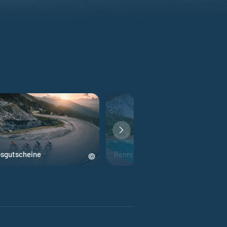
bsgutscheine
Rennrad Hotels