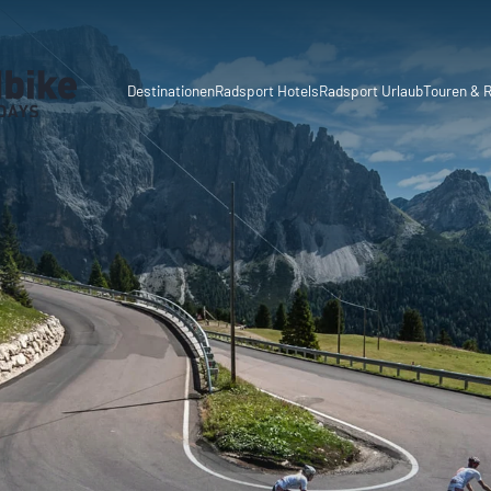
Destinationen
Radsport Hotels
Radsport Urlaub
Touren & 