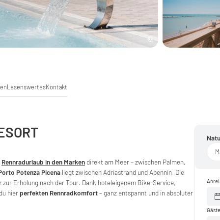
ren
Lesenswertes
Kontakt
RESORT
Natu
M
n
Rennradurlaub in den Marken
direkt am Meer – zwischen Palmen,
Porto Potenza Picena
liegt zwischen Adriastrand und Apennin. Die
Anrei
z zur Erholung nach der Tour. Dank hoteleigenem Bike-Service,
du hier
perfekten Rennradkomfort
– ganz entspannt und in absoluter
Gäst