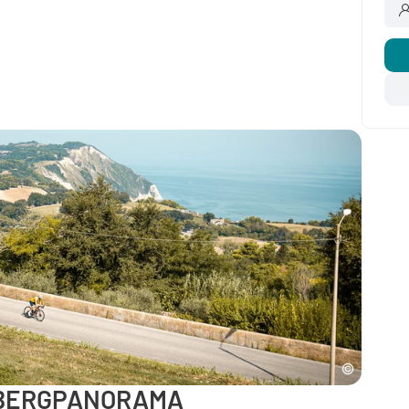
E
K
 BERGPANORAMA