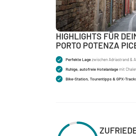
HIGHLIGHTS FÜR DE
PORTO POTENZA PIC
Perfekte Lage
zwischen Adriastrand & 
Ruhige, autofreie Hotelanlage
mit Chale
Bike-Station, Tourentipps & GPX-Track
ZUFRIED