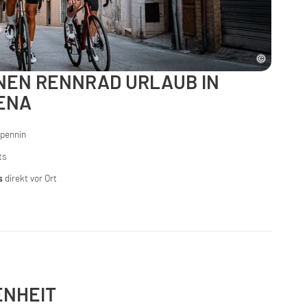
INEN RENNRAD URLAUB IN
ENA
Apennin
ts
s
direkt vor Ort
ENHEIT