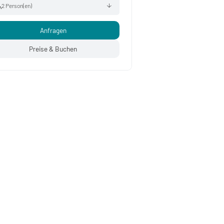
2 Person(en)
Anfragen
rwachsene(r)
2
ind(er)
0
Preise & Buchen