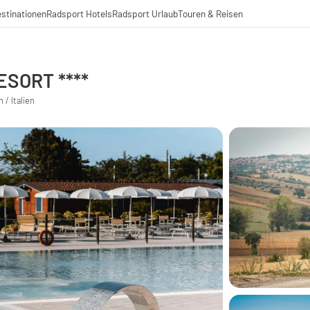
stinationen
Radsport Hotels
Radsport Urlaub
Touren & Reisen
SORT ****
/ Italien