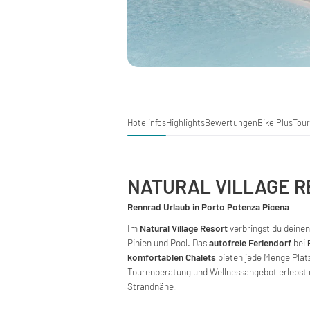
Hotelinfos
Highlights
Bewertungen
Bike Plus
Tou
NATURAL VILLAGE 
Rennrad Urlaub in Porto Potenza Picena
Im
Natural Village Resort
verbringst du deine
Pinien und Pool. Das
autofreie Feriendorf
bei
komfortablen Chalets
bieten jede Menge Plat
Tourenberatung und Wellnessangebot erlebst 
Strandnähe.