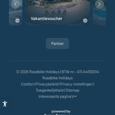
fiets
Vakantievoucher
Racefiet
Partner
© 2026 Roadbike Holidays
|
BTW-nr.: ATU44139204
Roadbike Holidays
ma
di
wo
do
vr
za
zo
Colofon
|
Privacybeleid
|
Privacy-instellingen
|
27
28
29
30
31
1
2
Toegankelijkheid
|
Sitemap
Interessante pagina's
3
4
5
6
7
8
9
10
11
12
13
14
15
16