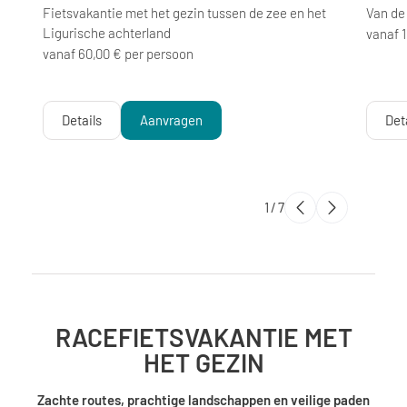
Fietsvakantie met het gezin tussen de zee en het
Van de
Ligurische achterland
vanaf 
vanaf 60,00 € per persoon
Details
Aanvragen
Det
1
/
7
RACEFIETSVAKANTIE MET
HET GEZIN
Zachte routes, prachtige landschappen en veilige paden