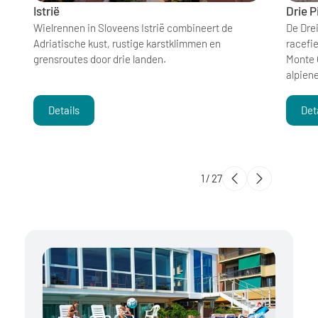
Istrië
Drie P
Wielrennen in Sloveens Istrië combineert de
De Dre
Adriatische kust, rustige karstklimmen en
racefi
grensroutes door drie landen.
Monte 
alpien
Details
Det
1
/
27