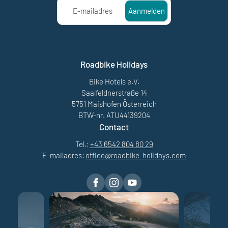
E-mailadres
Aanmelden
Roadbike Holidays
Bike Hotels e.V.
Saalfeldnerstraße 14
5751 Maishofen Österreich
BTW-nr. ATU44139204
Contact
Tel.:
+43 6542 804 80 29
E-mailadres:
office@
roadbike-holidays.
com