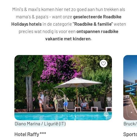
Mini's & maxi's komen hier net zo goed aan hun trekken als
mama's & papa's - want onze
geselecteerde Roadbike
Holidays hotels
in de categorie
"Roadbike & familie"
weten
precies wat nodig is voor een
ontspannen roadbike
vakantie met kinderen
.
Diano Marina / Ligurië
(IT)
Bruck/
Hotel Raffy
***
Sport