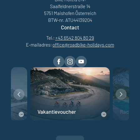
Saalfeldnerstraße 14
5751 Maishofen Österreich
BTW-nr. ATU44139204
Contact
Tel.:
+43 6542 804 80 29
E-mailadres:
office@
roadbike-holidays.
com
fiets
Vakantievoucher
Racefiet