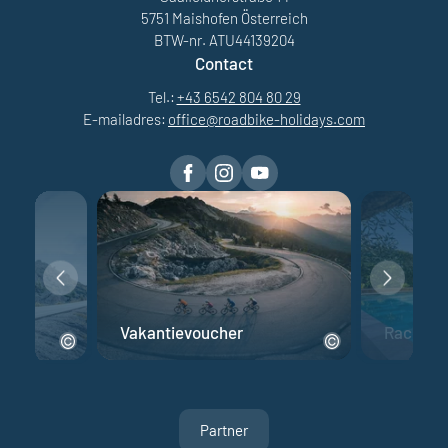
5751 Maishofen Österreich
BTW-nr. ATU44139204
Contact
Tel.:
+43 6542 804 80 29
E-mailadres:
office@
roadbike-holidays.
com
fiets
Vakantievoucher
Racefiet
Partner