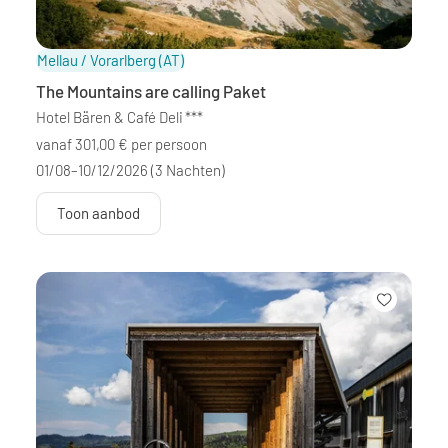
Mellau / Vorarlberg
(AT)
The Mountains are calling Paket
Hotel Bären & Café Deli
***
vanaf 301,00 € per persoon
01/08–10/12/2026
(3 Nachten)
Toon aanbod