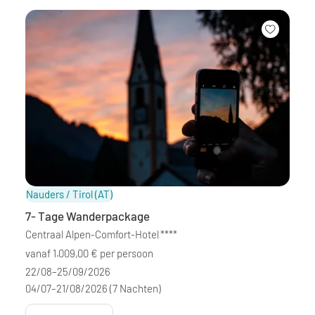
Nauders / Tirol
(AT)
7- Tage Wanderpackage
Centraal Alpen-Comfort-Hotel
****
vanaf 1.009,00 € per persoon
22/08–25/09/2026
04/07–21/08/2026
(7 Nachten)