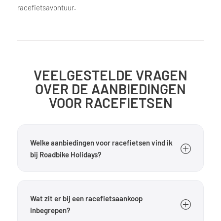
racefietsavontuur.
VEELGESTELDE VRAGEN
OVER DE AANBIEDINGEN
VOOR RACEFIETSEN
Welke aanbiedingen voor racefietsen vind ik
bij Roadbike Holidays?
Bij Roadbike Holidays vind je seizoensgebonden
aanbiedingen voor racefietstochten, zoals korte
Wat zit er bij een racefietsaankoop
vakanties, trainingsweken, recreatieve reizen en
inbegrepen?
meerdaagse fietsarrangementen. Afhankelijk van