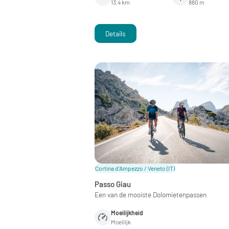
13.4 km
880 m
Details
Cortina d'Ampezzo / Veneto
(IT)
Passo Giau
Een van de mooiste Dolomietenpassen
Moeilijkheid
Moeilijk