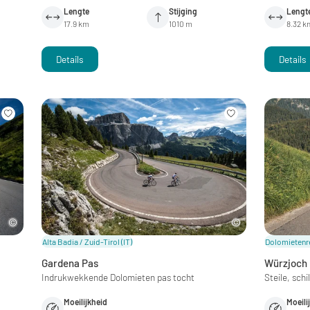
Lengte
Stijging
Lengt
17.9 km
1010 m
8.32 k
Details
Details
Alta Badia / Zuid-Tirol
(IT)
Dolomietenre
Gardena Pas
Würzjoch
Indrukwekkende Dolomieten pas tocht
Steile, sch
Moeilijkheid
Moeili