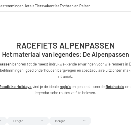
estemmingen
Hotels
Fietsvakanties
Tochten en Reizen
RACEFIETS ALPENPASSEN
Het materiaal van legendes: De Alpenpassen
passen
behoren tot de meest indrukwekkende ervaringen voor wielrenners in 
beklimmingen, goed onderhouden bergwegen en spectaculaire uitzichten mak
rit uniek.
Roadbike Holidays
vind je de ideale
regio’s
en gespecialiseerde
fietshotels
om 
legendarische routes zelf te beleven.
Lengte
Bergaf