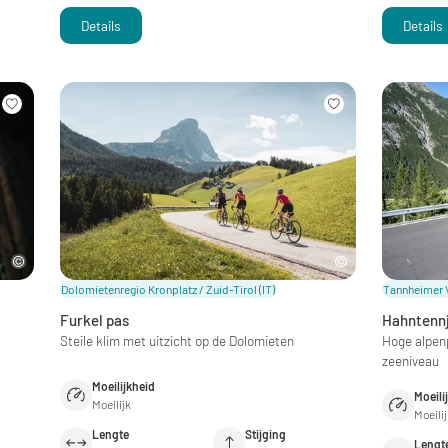
Details
Details
Dolomietenregio Kronplatz / Zuid-Tirol
(IT)
Tannheimer Va
Furkel pas
Hahntenn
Steile klim met uitzicht op de Dolomieten
Hoge alpenp
zeeniveau
Moeilijkheid
Moeili
Moeilijk
Moeili
Lengte
Stijging
Lengt