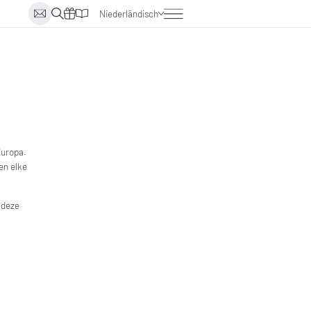
Niederländisch
Deutsch
Englisch
Italienisch
Europa.
en elke
deze