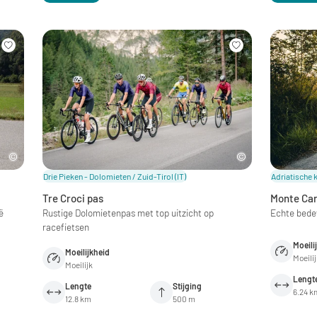
Drie Pieken - Dolomieten / Zuid-Tirol
(IT)
Adriatische 
Tre Croci pas
Monte Ca
ë
Rustige Dolomietenpas met top uitzicht op
Echte bede
racefietsen
Moeili
Moeilijkheid
Moeili
Moeilijk
Lengt
Lengte
Stijging
6.24 k
12.8 km
500 m