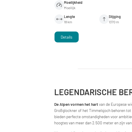
Moeilijkheid
Moeilijk
Lengte
Stijging
18 km
1370 m
Details
LEGENDARISCHE BE
De Alpen vormen het hart
van de Europese wiel
Großglockner of het Timmelsjoch behoren tot
bieden perfecte omstandigheden voor ambitieu
hoogtes van meer dan 2.500 meter en zijn van 