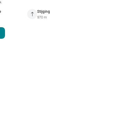
jk
e
Stijging
m
970 m