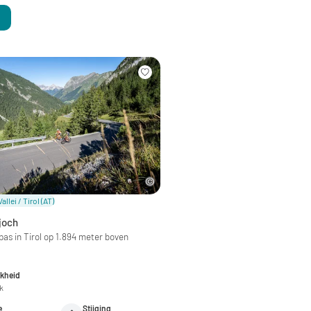
llei / Tirol
(AT)
joch
as in Tirol op 1.894 meter boven
jkheid
jk
e
Stijging