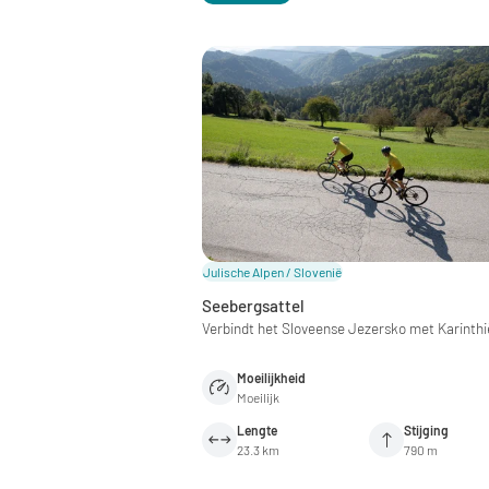
Julische Alpen / Slovenië
Seebergsattel
Verbindt het Sloveense Jezersko met Karinthi
Moeilijkheid
Moeilijk
Lengte
Stijging
23.3 km
790 m