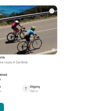
ana
re route in Sardinië
jkheid
jk
e
Stijging
m
1150 m