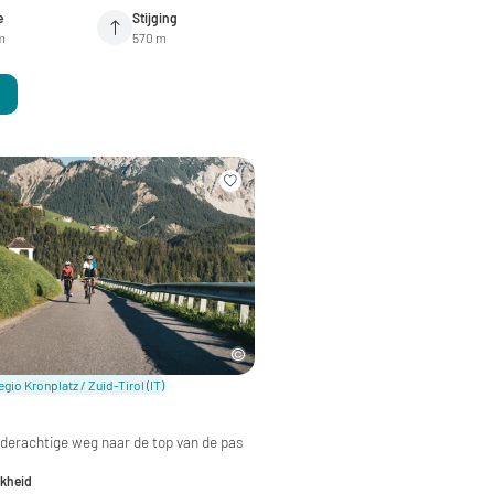
e
Stijging
m
570 m
gio Kronplatz / Zuid-Tirol
(IT)
ilderachtige weg naar de top van de pas
jkheid