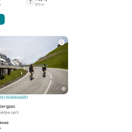
m
970 m
d / Vorarlberg
(AT)
bergpas
lijke oprit
jkheid
jk