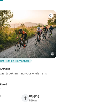
kust / Emilia-Romagna
(IT)
rpegna
vaartsbeklimming voor wielerfans
jkheid
jk
e
Stijging
m
590 m