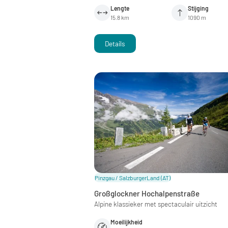
Lengte
Stijging
15.8 km
1090 m
Details
Pinzgau / SalzburgerLand
(AT)
Großglockner Hochalpenstraße
Alpine klassieker met spectaculair uitzicht
Moeilijkheid