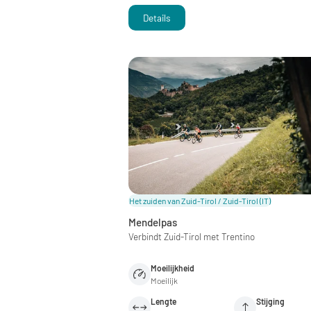
Details
Het zuiden van Zuid-Tirol / Zuid-Tirol
(IT)
Mendelpas
Verbindt Zuid-Tirol met Trentino
Moeilijkheid
Moeilijk
Lengte
Stijging