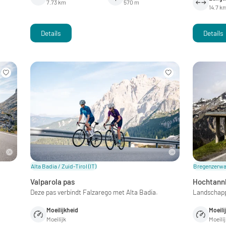
7.73 km
570 m
14.7 k
Details
Details
Alta Badia / Zuid-Tirol
(IT)
Bregenzerwal
Valparola pas
Hochtann
Deze pas verbindt Falzarego met Alta Badia.
Landschappe
Moeilijkheid
Moeili
Moeilijk
Moeili