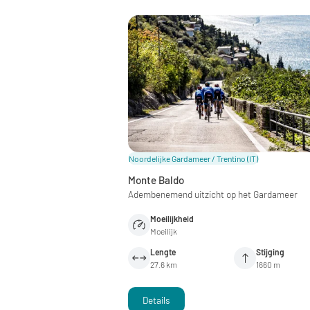
Noordelijke Gardameer / Trentino
(IT)
Monte Baldo
Adembenemend uitzicht op het Gardameer
Moeilijkheid
Moeilijk
Lengte
Stijging
27.6 km
1660 m
Details