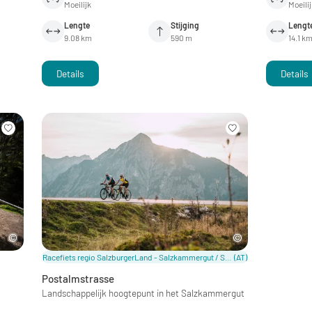
Moeilijk
Moeili
Lengte
Stijging
Lengt
9.08 km
590 m
14.1 k
Details
Details
Racefiets regio SalzburgerLand - Salzkammergut / SalzburgerLand
(AT)
Postalmstrasse
Landschappelijk hoogtepunt in het Salzkammergut