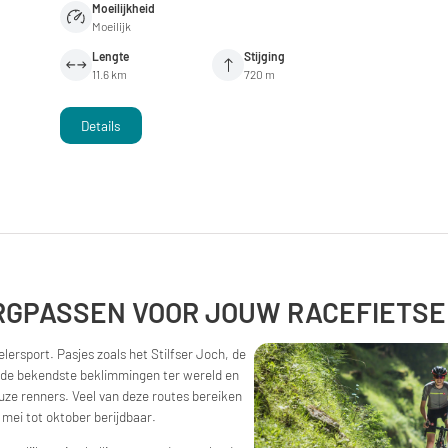
Moeilijkheid
Moeilijk
Lengte
Stijging
11.6 km
720 m
Details
RGPASSEN VOOR JOUW RACEFIETSE
ersport. Pasjes zoals het Stilfser Joch, de
 de bekendste beklimmingen ter wereld en
ze renners. Veel van deze routes bereiken
mei tot oktober berijdbaar.