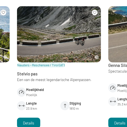
Genna Sil
Nauders – Reschensee / Tirol
(AT)
Spectaculai
Stelvio pas
Een van de meest legendarische Alpenpassen.
Moeili
Moeilijkheid
Moeili
Moeilijk
Lengt
Lengte
Stijging
35.3 k
23.9 km
1810 m
Details
Details