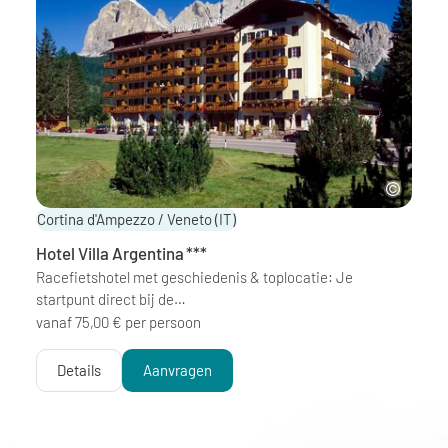
Cortina d'Ampezzo / Veneto
(IT)
Hotel Villa Argentina
***
Racefietshotel met geschiedenis & toplocatie: Je
startpunt direct bij de…
vanaf 75,00 € per persoon
Details
Aanvragen