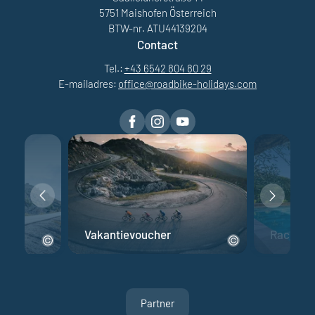
5751 Maishofen Österreich
BTW-nr. ATU44139204
Contact
Tel.:
+43 6542 804 80 29
E-mailadres:
office@
roadbike-holidays.
com
fiets
Vakantievoucher
Racefiet
Partner