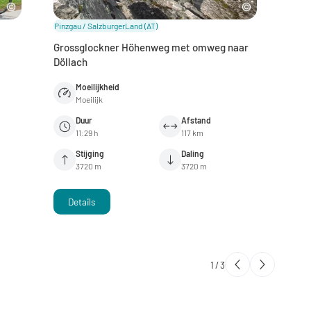
Pinzgau / SalzburgerLand
(AT)
Pinzg
Grossglockner Höhenweg met omweg naar
Dien
Döllach
Moeilijkheid
Moeilijk
Duur
Afstand
11:29 h
117 km
Stijging
Daling
3720 m
3720 m
Details
D
1
/
3