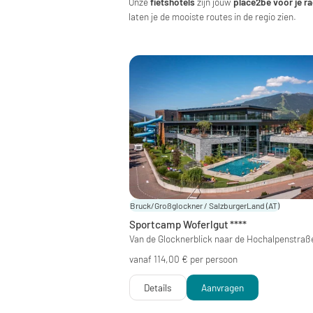
Onze
fietshotels
zijn jouw
place2be voor je ra
laten je de mooiste routes in de regio zien.
Bruck/Großglockner / SalzburgerLand
(AT)
Sportcamp Woferlgut
****
Van de Glocknerblick naar de Hochalpenstraß
vanaf 114,00 € per persoon
Details
Aanvragen