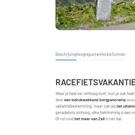
Beschrijving
Hoogtepunten
Hotels
Tochten
RACEFIETSVAKANTIE
Waar je heel ver omhoog kunt, kun je ook heel
door
een indrukwekkend bergpanorama
scoo
vakantiebestemming, maar ook als
het ultie
genadeloos omhoog, elke beklimming is een ni
Of rol rond
het meer van Zell
in het dal.