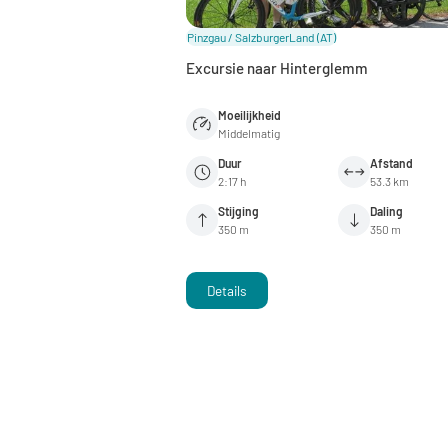
Pinzgau / SalzburgerLand
(AT)
Excursie naar Hinterglemm
Moeilijkheid
Middelmatig
Duur
Afstand
2:17 h
53.3 km
Stijging
Daling
350 m
350 m
Details