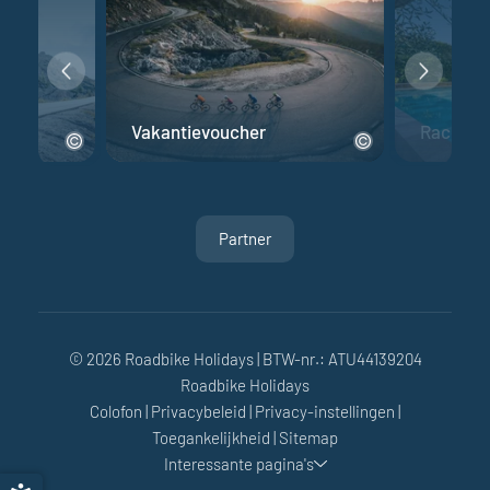
fiets
Vakantievoucher
Racefiet
Partner
© 2026 Roadbike Holidays
|
BTW-nr.: ATU44139204
Roadbike Holidays
Colofon
|
Privacybeleid
|
Privacy-instellingen
|
Toegankelijkheid
|
Sitemap
Interessante pagina's