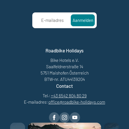
E-mailadres
Aanmelden
Roadbike Holidays
Bike Hotels e.V.
Saalfeldnerstraße 14
5751 Maishofen Österreich
BTW-nr. ATU44139204
Contact
Tel.:
+43 6542 804 80 29
E-mailadres:
office@
roadbike-holidays.
com