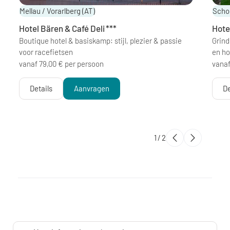
Mellau / Vorarlberg
(AT)
Scho
Hotel Bären & Café Deli
***
Hote
Boutique hotel & basiskamp: stijl, plezier & passie
Grind
voor racefietsen
en h
vanaf 79,00 € per persoon
vanaf
Details
Aanvragen
De
1
/
2