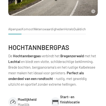
Alpenpas
Komoot
Wetenswaardigheden
Hotels
Quäldich
HOCHTANNBERGPAS
De
Hochtannbergpas
verbindt het
Bregenzerwald
met het
Lechtal
en biedt een vlotte, schilderachtige beklimming.
Brede bochten, bergpanorama's en het rustige Kalbelesee
meer maken het ideaal voor genieters.
Perfect als
onderdeel van een rondtocht
- rustig, met geweldig
uitzicht en sportief zonder extreme hellingen.
Start- en
Moeilijkheid
finishlocatie
Moeilijk