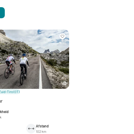
Zuid-Tirol
(IT)
ur
jkheid
jk
Afstand
102 km