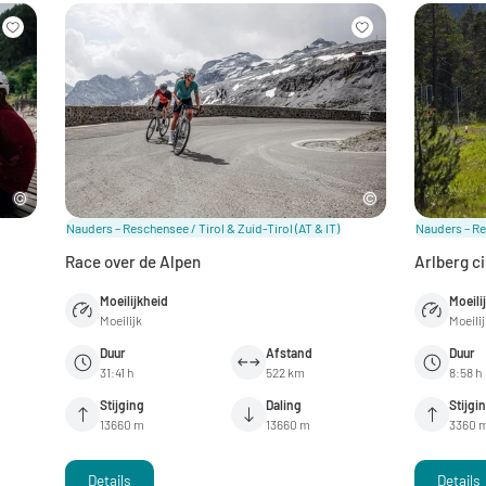
Nauders – Reschensee / Tirol & Zuid-Tirol
(AT & IT)
Nauders – Re
Race over de Alpen
Arlberg ci
Moeilijkheid
Moeili
Moeilijk
Moeili
Duur
Afstand
Duur
31:41 h
522 km
8:58 h
Stijging
Daling
Stijgi
13660 m
13660 m
3360 
Details
Details