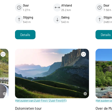
Duur
Afstand
Duur
1:27 h
25.2 km
7:56 h
Stijging
Daling
Stijgi
540 m
540 m
2480 
Details
Details
Het zuiden van Zuid-Tirol / Zuid-Tirol
(IT)
Het zuiden va
Dolomieten tour
Over de 