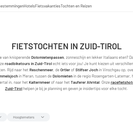
estemmingen
Hotels
Fietsvakanties
Tochten en Reizen
FIETSTOCHTEN IN ZUID-TIROL
je van knisperende
Dolomietenpassen
, zonneschijn en lekker Italiaans eten? Da
nze
roadbiketours in Zuid-Tirol
echt iets voor jou! Je kunt kiezen uit verschille
ten. Rijd naar het
Reschenmeer
, de
Ortler
of
Stilfser Joch
in Vinschgau op, ove
mmelsjoch
in Meran, tussen de
Dolomieten
in de regio Rosengarten-Latemar, 
ertal in, naar het
Kalternmeer
of naar het
Tauferer Ahrntal
. Onze
racefietshote
Zuid-Tirol
helpen je bij je planning en geven je insidertips voor elke tocht.
Hoogtemeters