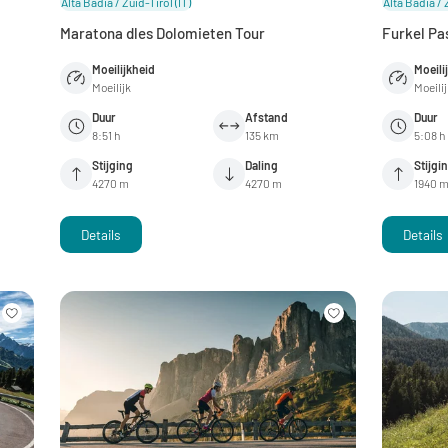
Alta Badia / Zuid-Tirol
(IT)
Alta Badia / 
Maratona dles Dolomieten Tour
Furkel Pa
Moeilijkheid
Moeili
Moeilijk
Moeili
Duur
Afstand
Duur
8:51 h
135 km
5:08 h
Stijging
Daling
Stijgi
4270 m
4270 m
1940 
Details
Details