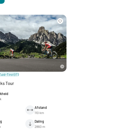
Zuid-Tirol
(IT)
ks Tour
jkheid
jk
Afstand
110 km
ng
Daling
m
2860 m