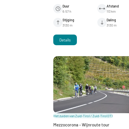
Duur
Afstand
6:57 h
113 km
Stijging
Daling
3130 m
3130 m
Details
Het zuiden van Zuid-Tirol / Zuid-Tirol
(IT)
Mezzocorona - Wijnroute tour