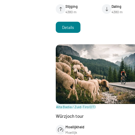
Stijging
Daling
4380 m
4380 m
Details
Alta Badia / Zuid-Tirol
(IT)
Würzjoch tour
Moeilijkheid
Moeilijk