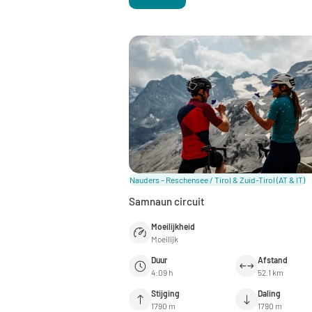
Nauders – Reschensee / Tirol & Zuid-Tirol
(AT & IT)
Samnaun circuit
Moeilijkheid
Moeilijk
Duur
Afstand
4:09 h
52.1 km
Stijging
Daling
1790 m
1790 m