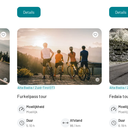
Details
Details
Alta Badia / Zuid-Tirol
(IT)
Alta Badia / 
Furkelpass tour
Fedaia to
Moeilijkheid
Moeili
Moeilijk
Moeili
Duur
Afstand
Duur
5:10 h
86.1 km
6:19 h