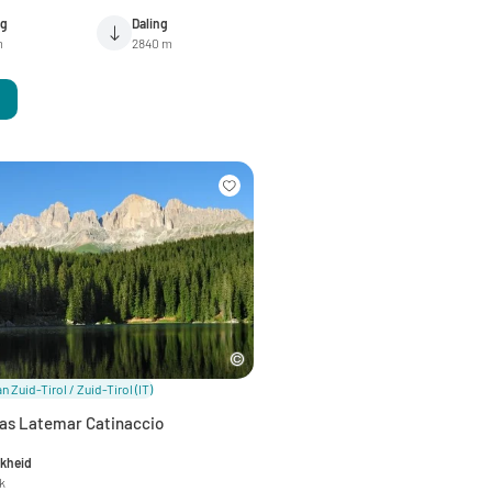
ng
Daling
m
2840 m
n Zuid-Tirol / Zuid-Tirol
(IT)
as Latemar Catinaccio
jkheid
jk