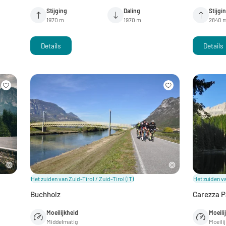
Stijging
Daling
Stijgi
1970 m
1970 m
2840 
Details
Details
Het zuiden van Zuid-Tirol / Zuid-Tirol
(IT)
Het zuiden va
Buchholz
Carezza P
Moeilijkheid
Moeili
Middelmatig
Moeili