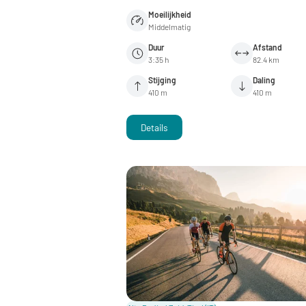
Moeilijkheid
Middelmatig
Duur
Afstand
3:35 h
82.4 km
Stijging
Daling
410 m
410 m
Details