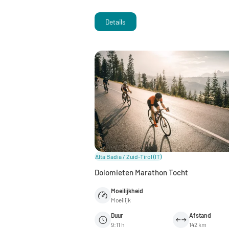
Details
Alta Badia / Zuid-Tirol
(IT)
Dolomieten Marathon Tocht
Moeilijkheid
Moeilijk
Duur
Afstand
9:11 h
142 km