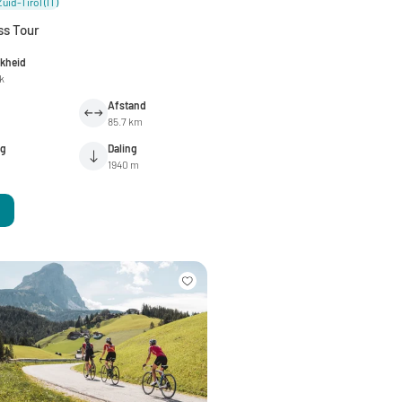
Zuid-Tirol
(IT)
ss Tour
jkheid
jk
Afstand
85.7 km
ng
Daling
m
1940 m