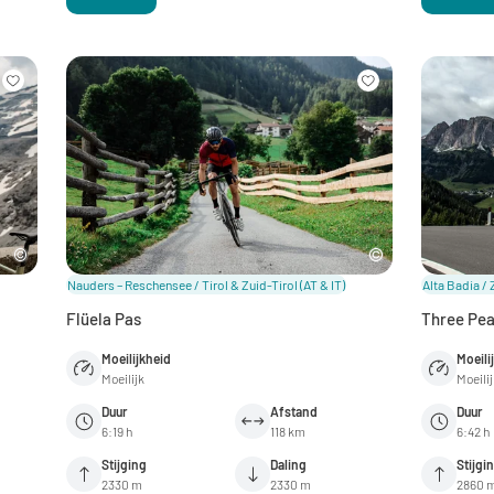
Nauders – Reschensee / Tirol & Zuid-Tirol
(AT & IT)
Alta Badia / 
Flüela Pas
Three Pea
Moeilijkheid
Moeili
Moeilijk
Moeili
Duur
Afstand
Duur
6:19 h
118 km
6:42 h
Stijging
Daling
Stijgi
2330 m
2330 m
2860 