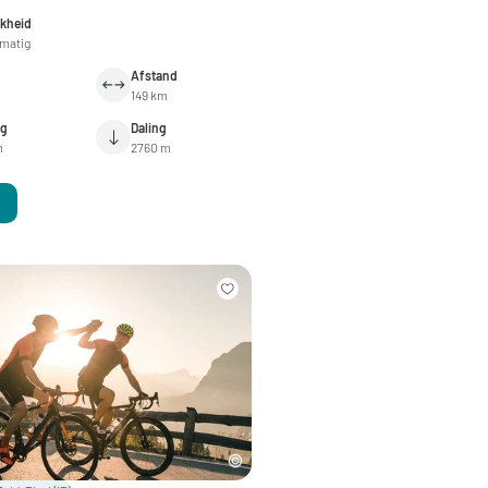
jkheid
lmatig
Afstand
149 km
ng
Daling
m
2760 m