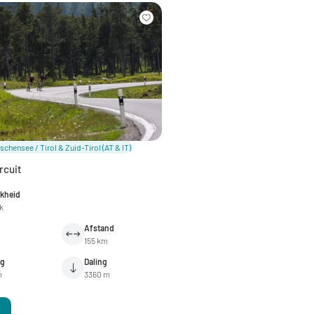
schensee / Tirol & Zuid-Tirol
(AT & IT)
rcuit
jkheid
jk
Afstand
155 km
ng
Daling
m
3360 m