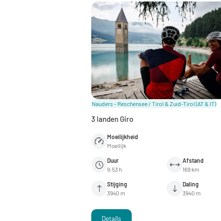
Nauders – Reschensee / Tirol & Zuid-Tirol
(AT & IT)
3 landen Giro
Moeilijkheid
Moeilijk
Duur
Afstand
9:53 h
169 km
Stijging
Daling
3940 m
3940 m
Details