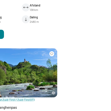
Afstand
138 km
ng
Daling
m
2480 m
n Zuid-Tirol / Zuid-Tirol
(IT)
Manghenpas