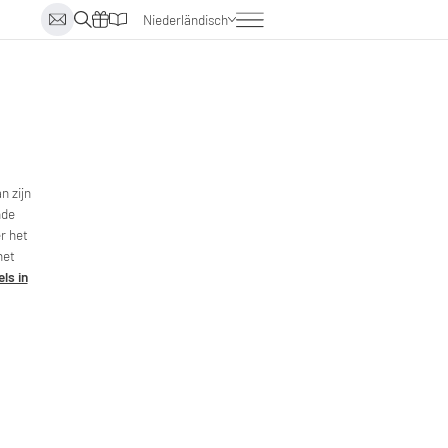
Niederländisch
Deutsch
Englisch
Italienisch
n zijn
nde
r het
het
ls in