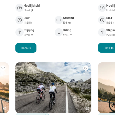
Moeilijkheid
Moeili
Moeilijk
Midde
Duur
Afstand
Duur
11:38 h
198 km
8:39 h
Stijging
Daling
Stijgi
4230 m
4230 m
2760 
Details
Details