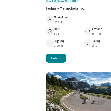
Alta Badia / Zuid-Tirol
(IT)
Fedaia - Marmolada Tour
Moeilijkheid
Moeilijk
Duur
Afstand
5:36 h
86.1 km
Stijging
Daling
2620 m
2610 m
Details