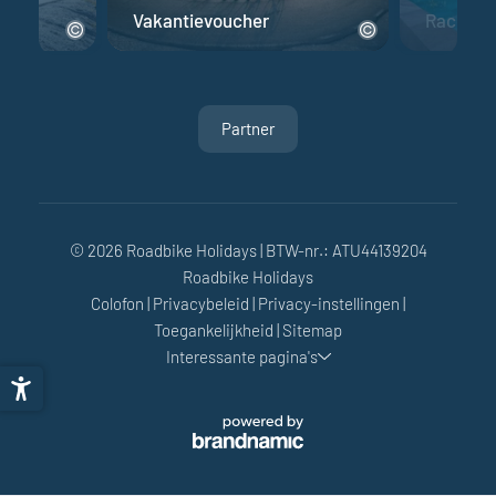
fiets
Vakantievoucher
Racefiet
Partner
© 2026 Roadbike Holidays
|
BTW-nr.: ATU44139204
Roadbike Holidays
Colofon
|
Privacybeleid
|
Privacy-instellingen
|
Toegankelijkheid
|
Sitemap
Interessante pagina's