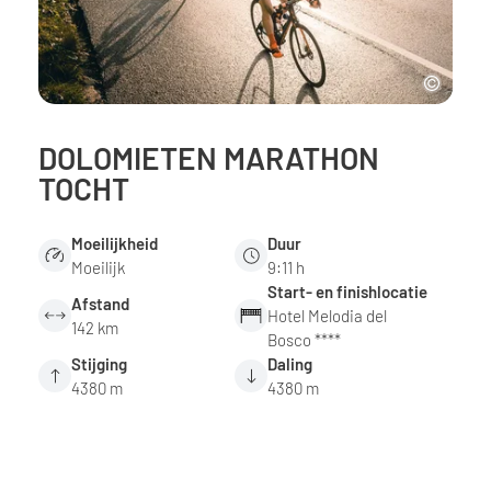
DOLOMIETEN MARATHON
TOCHT
Moeilijkheid
Duur
Moeilijk
9:11 h
Start- en finishlocatie
Afstand
Hotel Melodia del
142 km
Bosco ****
Stijging
Daling
4380 m
4380 m