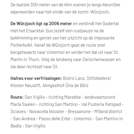
De laatste 300 meter van de klim voeren je langs kleurrijke
alpenweiden naar het einde van de tocht: Würzjoch.
De Würzjoch ligt op 2006 meter
en verbindt het Gadertal
met het Eisacktal. Gun jezelf een rustpauze na de
beklimming en geniet van het uitzicht op de imposante
Peitlerkofel. Vanaf de Würzjoch gaat de route snel
bergafwaarts naar Untermoi en verder het dal uit naar St.
Martin in Thurn. Volg de landweg naar Zwischenwasser en
sla daar rechtsaf naar St.
Haltes voor verfrissingen:
Bistro Lanz, Stifstkellerei
Kloster Neustift, Almgasthof Ütia de Börz
Route:
San Vigilio - richting Marebbe - bedevaartsoord
Maria Saalen - richting San Martino - Val Pusteria fietspad -
Sciaves - Novacella klooster - Bressanone - Milland district
- San Andrea - Passo delle Erbe - Untermoi - San Martino in
Badia - San Vigilio