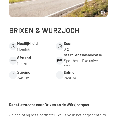
BRIXEN & WÜRZJOCH
Moeilijkheid
Duur
Moeilijk
6:21 h
Start- en finishlocatie
Afstand
Sporthotel Exclusive
105 km
****
Stijging
Daling
2480 m
2480 m
Racefietstocht naar Brixen en de Würzjochpas
Je begint bij het Sporthotel Exclusive in het dorpscentrum