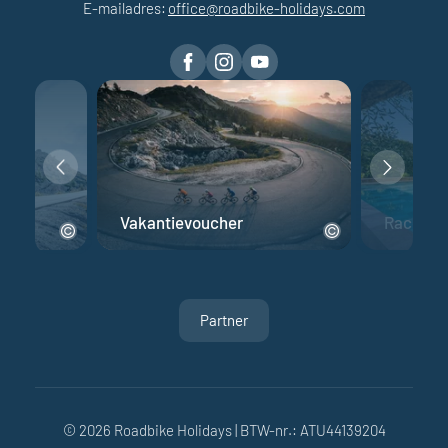
E-mailadres:
office@
roadbike-holidays.
com
fiets
Vakantievoucher
Racefiet
Partner
© 2026 Roadbike Holidays
|
BTW-nr.: ATU44139204