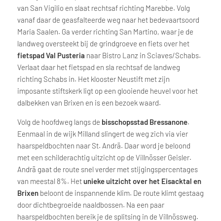
van San Vigilio en slaat rechtsaf richting Marebbe. Volg
vanaf daar de geasfalteerde weg naar het bedevaartsoord
Maria Saalen. Ga verder richting San Martino, waar je de
landweg oversteekt bij de grindgroeve en fiets over het
fietspad Val Pusteria
naar Bistro Lanz in Sciaves/Schabs.
Verlaat daar het fietspad en sla rechtsaf de landweg
richting Schabs in. Het klooster Neustift met zijn
imposante stiftskerk ligt op een glooiende heuvel voor het
dalbekken van Brixen en is een bezoek waard.
Volg de hoofdweg langs de
bisschopsstad Bressanone
.
Eenmaal in de wijk Milland slingert de weg zich via vier
haarspeldbochten naar St. Andrä. Daar word je beloond
met een schilderachtig uitzicht op de Villnösser Geisler.
Andrä gaat de route snel verder met stijgingspercentages
van meestal 8%. Het
unieke uitzicht over het Eisacktal en
Brixen
beloont de inspannende klim. De route klimt gestaag
door dichtbegroeide naaldbossen. Na een paar
haarspeldbochten bereik je de splitsing in de Villnössweg.