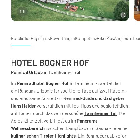
1
/
9
Hotelinfos
Highlights
Bewertungen
Kompetenz
Bike Plus
Angebote
Tou
HOTEL BOGNER HOF
Rennrad Urlaub in Tannheim-Tirol
Im
Rennradhotel Bogner Hof
in Tannheim erwartet dich
ein Rundum-Erlebnis für sportliche Tage auf zwei Rädern –
und erholsame Auszeiten.
Rennrad-Guide und Gastgeber
Hans Haider
versorgt dich mit Top-Tipps und begleitet dich
auf Touren durch das wunderschöne
Tannheimer Tal
. Die
Après-Bike-Zeit verbringst du im
Panorama-
Wellnessbereich
zwischen Dampfbad und Sauna – oder bei
kulinarischen Tiroler Highlights
. Ein Rennradurlaub voller