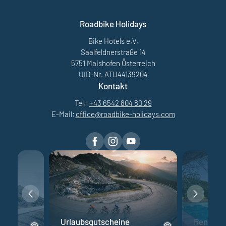
Roadbike Holidays
Bike Hotels e.V.
Saalfeldnerstraße 14
5751 Maishofen Österreich
UID-Nr. ATU44139204
Kontakt
Tel.:
+43 6542 804 80 29
E-Mail:
office@
roadbike-holidays.
com
Urlaubsgutscheine
Rennrad 