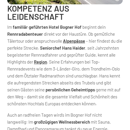
KOMPETENZ AUS
LEIDENSCHAFT
Im
familiär geführten Hotel Bogner Hof
beginnt dein
Rennradabenteuer
direkt vor der Haustüre. Ob gemütliche
Tälertour oder anspruchsvolle
Alpenpässe
– hier findest du die
perfekte Strecke.
Seniorchef Hans Haider
, seit Jahrzehnten
begeisterter Rennradfahrer und geprüfter Guide, kennt alle
Highlights der
Region
. Seine Erfahrungen bei Top-
Rennradevents wie dem 3-Länder-Giro, dem Trondheim-Oslo
und dem Ötztaler Radmarathon sind unschlagbar. Hans kennt
die aufregendsten Strecken abseits des Trubels und gibt
seinen Gästen seine
persönlichen Geheimtipps
gerne mit auf
den Weg – damit sie die gesamte Vielfalt und Schönheit des
schönsten Hochtals Europas entdecken können.
Auch an radfreien Tagen wird’s im Bogner Hof nicht
langweilig: Im
großzügigen Wellnessbereich
mit Sauna,
Dampfbad und Panoramaraum tankst du neue Energie.