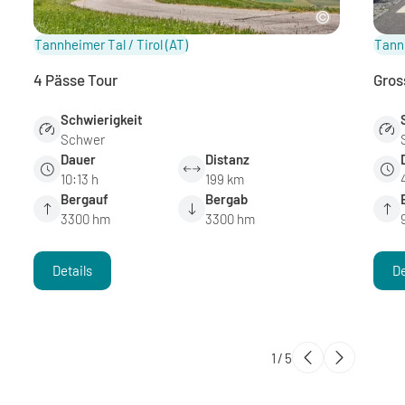
Tannheimer Tal / Tirol
(AT)
Tannh
4 Pässe Tour
Gros
Schwierigkeit
Schwer
Dauer
Distanz
10:13 h
199 km
Bergauf
Bergab
3300 hm
3300 hm
Details
De
1
/
5