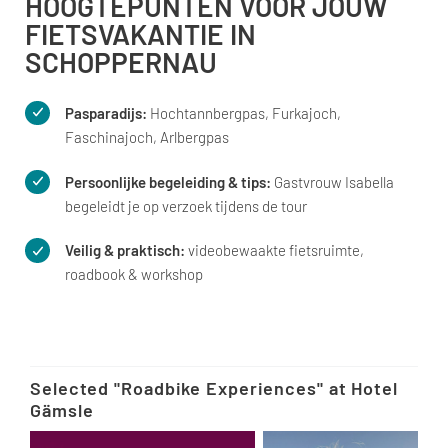
HOOGTEPUNTEN VOOR JOUW
FIETSVAKANTIE IN
SCHOPPERNAU
Pasparadijs:
Hochtannbergpas, Furkajoch,
Faschinajoch, Arlbergpas
Persoonlijke begeleiding & tips:
Gastvrouw Isabella
begeleidt je op verzoek tijdens de tour
Veilig & praktisch:
videobewaakte fietsruimte,
roadbook & workshop
Selected "Roadbike Experiences" at Hotel
Gämsle