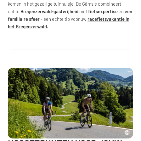
komen in het gezellige tuinhuisje. De Gämsle combineert
echte
Bregenzerwald-gastvrijheid
met
fietsexpertise
en
een
familiaire sfeer
- een echte tip voor uw
racefietsvakantie in
het Bregenzerwald
.