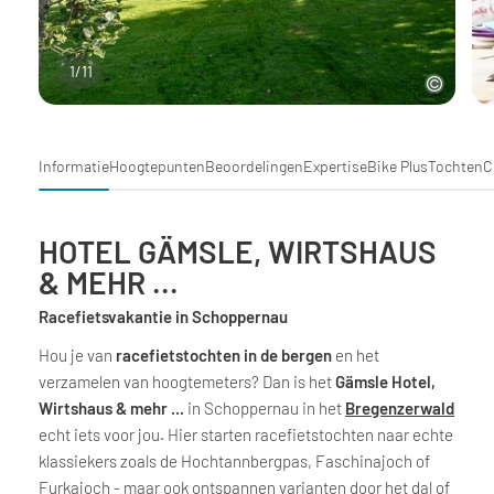
1
/
11
Informatie
Hoogtepunten
Beoordelingen
Expertise
Bike Plus
Tochten
C
HOTEL GÄMSLE, WIRTSHAUS
& MEHR ...
Racefietsvakantie in Schoppernau
Hou je van
racefietstochten in de bergen
en het
verzamelen van hoogtemeters? Dan is het
Gämsle Hotel,
Wirtshaus & mehr ...
in Schoppernau in het
Bregenzerwald
echt iets voor jou. Hier starten racefietstochten naar echte
klassiekers zoals de Hochtannbergpas, Faschinajoch of
Furkajoch - maar ook ontspannen varianten door het dal of