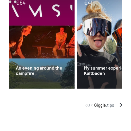
€
64
€
41
An evening around the
My summer experienc
campfire
Kaltbaden
Giggle
.tips
OUR