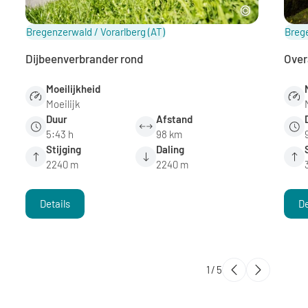
Bregenzerwald / Vorarlberg
(AT)
Brege
Dijbeenverbrander rond
Over
Moeilijkheid
Moeilijk
Duur
Afstand
5:43 h
98 km
Stijging
Daling
2240 m
2240 m
Details
De
1
/
5