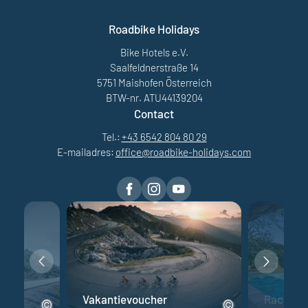
Roadbike Holidays
Bike Hotels e.V.
Saalfeldnerstraße 14
5751 Maishofen Österreich
BTW-nr. ATU44139204
Contact
Tel.:
+43 6542 804 80 29
E-mailadres:
office@
roadbike-holidays.
com
fiets
Vakantievoucher
Racefiet