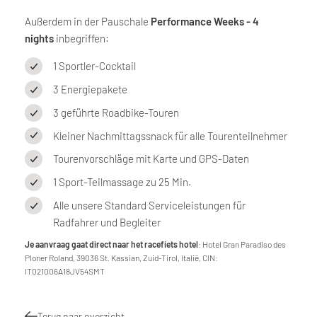
Außerdem in der Pauschale
Performance Weeks - 4
nights
inbegriffen:
1 Sportler-Cocktail
3 Energiepakete
3 geführte Roadbike-Touren
Kleiner Nachmittagssnack für alle Tourenteilnehmer
Tourenvorschläge mit Karte und GPS-Daten
1 Sport-Teilmassage zu 25 Min.
Alle unsere Standard Serviceleistungen für
Radfahrer und Begleiter
Je aanvraag gaat direct naar het racefiets hotel
: Hotel Gran Paradiso des
Ploner Roland, 39036 St. Kassian, Zuid-Tirol, Italië, CIN:
IT021006A18JV54SMT
Terug naar overzicht