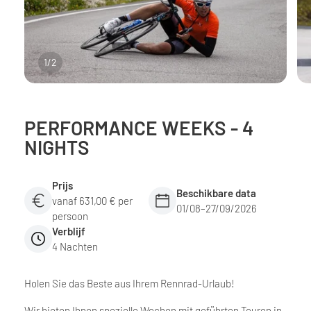
1
/
2
PERFORMANCE WEEKS - 4
NIGHTS
Prijs
Beschikbare data
vanaf 631,00 € per
01/08–27/09/2026
persoon
Verblijf
4 Nachten
Holen Sie das Beste aus Ihrem Rennrad-Urlaub!
Wir bieten Ihnen spezielle Wochen mit geführten Touren in