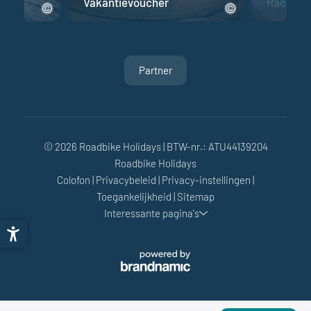
fiets
Vakantievoucher
Racefiet
Partner
© 2026 Roadbike Holidays
|
BTW-nr.: ATU44139204
Roadbike Holidays
Colofon
|
Privacybeleid
|
Privacy-instellingen
|
Toegankelijkheid
|
Sitemap
Interessante pagina's