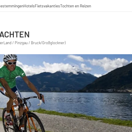
estemmingen
Hotels
Fietsvakanties
Tochten en Reizen
NACHTEN
gerLand / Pinzgau / Bruck/Großglockner)