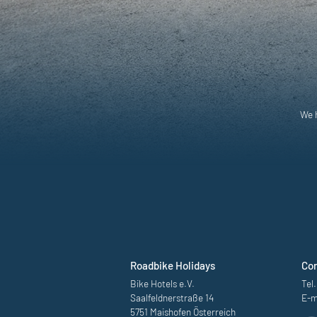
We h
Roadbike Holidays
Co
Bike Hotels e.V.
Tel.
Saalfeldnerstraße 14
E-m
5751 Maishofen Österreich