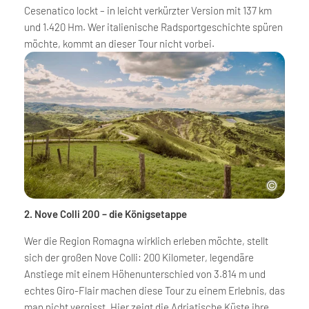
Cesenatico lockt – in leicht verkürzter Version mit 137 km
und 1.420 Hm. Wer italienische Radsportgeschichte spüren
möchte, kommt an dieser Tour nicht vorbei.
2. Nove Colli 200 – die Königsetappe
Wer die Region Romagna wirklich erleben möchte, stellt
sich der großen Nove Colli: 200 Kilometer, legendäre
Anstiege mit einem Höhenunterschied von 3.814 m und
echtes Giro-Flair machen diese Tour zu einem Erlebnis, das
man nicht vergisst. Hier zeigt die Adriatische Küste ihre