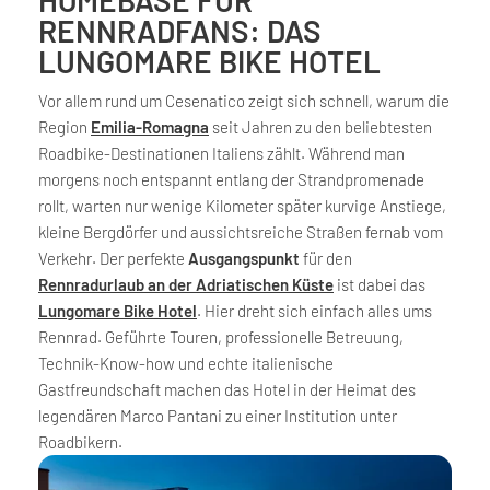
HOMEBASE FÜR
RENNRADFANS: DAS
LUNGOMARE BIKE HOTEL
Vor allem rund um Cesenatico zeigt sich schnell, warum die
Region
Emilia-Romagna
seit Jahren zu den beliebtesten
Roadbike-Destinationen Italiens zählt. Während man
morgens noch entspannt entlang der Strandpromenade
rollt, warten nur wenige Kilometer später kurvige Anstiege,
kleine Bergdörfer und aussichtsreiche Straßen fernab vom
Verkehr. Der perfekte
Ausgangspunkt
für den
Rennradurlaub an der Adriatischen Küste
ist dabei das
Lungomare Bike Hotel
. Hier dreht sich einfach alles ums
Rennrad. Geführte Touren, professionelle Betreuung,
Technik-Know-how und echte italienische
Gastfreundschaft machen das Hotel in der Heimat des
legendären Marco Pantani zu einer Institution unter
Roadbikern.