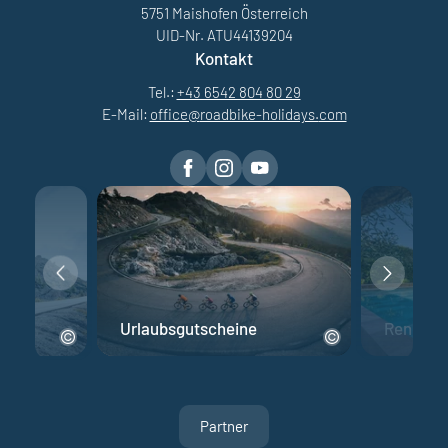
5751 Maishofen Österreich
UID-Nr. ATU44139204
Kontakt
Tel.:
+43 6542 804 80 29
E-Mail:
office@
roadbike-holidays.
com
Urlaubsgutscheine
Rennrad 
Partner