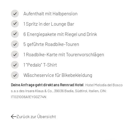
Aufenthalt mit Halbpension
1 Spritz in der Lounge Bar
6 Energiepakete mit Riegel und Drink
5 geführte Roadbike-Touren
1 Roadbike-Karte mit Tourenvorschlägen
1 "Pedalo" T-Shirt
Wäscheservice für Bikebekleidung
Deine Anfrage geht direkt ans Rennrad Hotel
: Hotel Melodia del Bosco
s.a.s des Irsara Klaus & Co., 39036 Badia, Südtirol, Italien, CIN:
IT021006A1EYGGZ74N
Zurück zur Übersicht