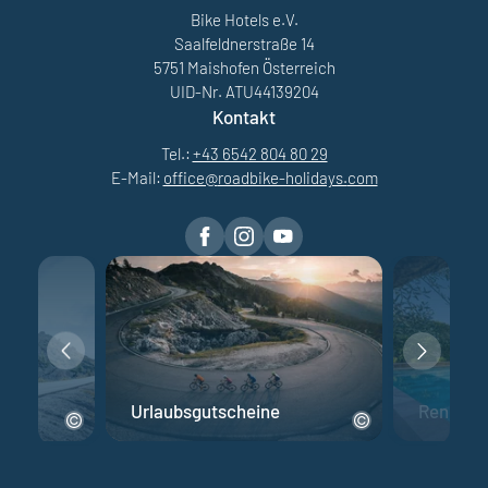
Bike Hotels e.V.
Saalfeldnerstraße 14
5751 Maishofen Österreich
UID-Nr. ATU44139204
Kontakt
Tel.:
+43 6542 804 80 29
E-Mail:
office@
roadbike-holidays.
com
Urlaubsgutscheine
Rennrad 