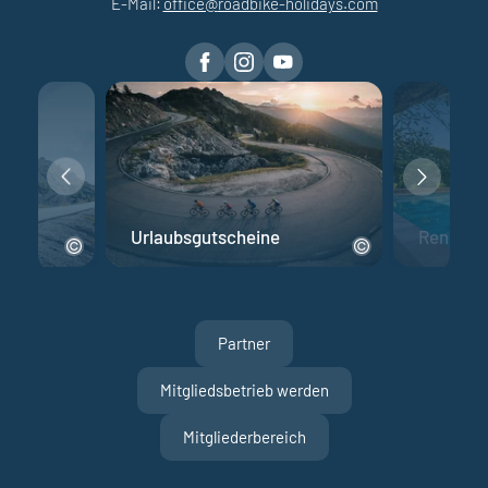
E-Mail:
office@
roadbike-holidays.
com
Urlaubsgutscheine
Rennrad 
Partner
Mitgliedsbetrieb werden
Mitgliederbereich