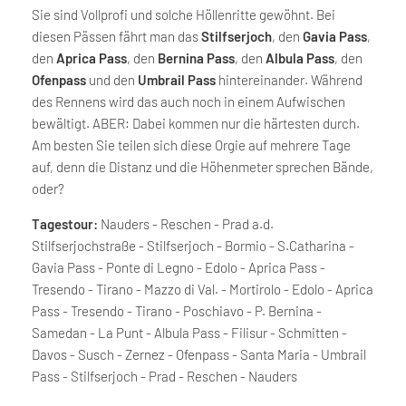
Sie sind Vollprofi und solche Höllenritte gewöhnt. Bei
diesen Pässen fährt man das
Stilfserjoch
, den
Gavia Pass
,
den
Aprica Pass
, den
Bernina Pass
, den
Albula Pass
, den
Ofenpass
und den
Umbrail Pass
hintereinander. Während
des Rennens wird das auch noch in einem Aufwischen
bewältigt. ABER: Dabei kommen nur die härtesten durch.
Am besten Sie teilen sich diese Orgie auf mehrere Tage
auf, denn die Distanz und die Höhenmeter sprechen Bände,
oder?
Tagestour:
Nauders - Reschen - Prad a.d.
Stilfserjochstraße - Stilfserjoch - Bormio - S.Catharina -
Gavia Pass - Ponte di Legno - Edolo - Aprica Pass -
Tresendo - Tirano - Mazzo di Val. - Mortirolo - Edolo - Aprica
Pass - Tresendo - Tirano - Poschiavo - P. Bernina -
Samedan - La Punt - Albula Pass - Filisur - Schmitten -
Davos - Susch - Zernez - Ofenpass - Santa Maria - Umbrail
Pass - Stilfserjoch - Prad - Reschen - Nauders