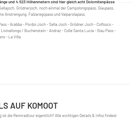
änge und 4.523 Höhenmetern sind hier gleich acht Dolomitenpässe
Sellajoch, Grödnerjoch, noch einmal der Campolongopass, Giaupass,
etzte Anstrengung, Falzaregopass und Valparolapass.
ass - Arabba - Pordoi Joch - Sella Joch - Grödner Joch - Colfosco -
Livinallongo / Buchenstein - Andraz - Colle Santa Lucia - Giau Pass -
no - La Villa
LS AUF KOMOOT
st die Rennradtour eigentlich? Alle wichtigen Details & Infos findest