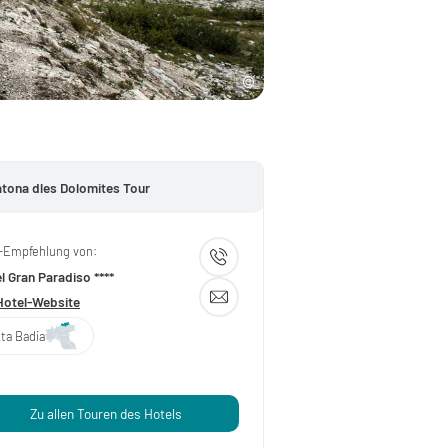
tona dles Dolomites Tour
-Empfehlung von:
l Gran Paradiso ****
Hotel-Website
lta Badia
Zu allen Touren des Hotels