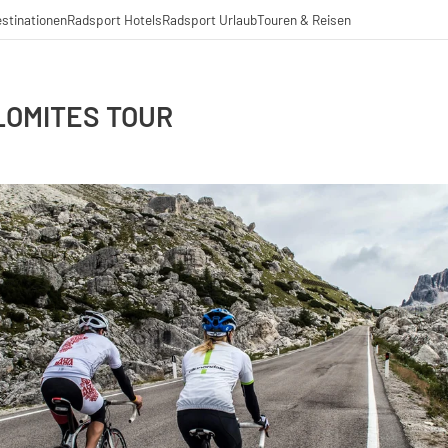
stinationen
Radsport Hotels
Radsport Urlaub
Touren & Reisen
LOMITES TOUR