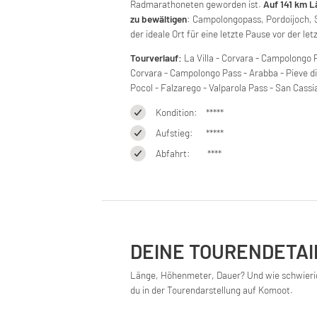
Radmarathoneten geworden ist.
Auf 141 km L
zu bewältigen
: Campolongopass, Pordoijoch, 
der ideale Ort für eine letzte Pause vor der l
Tourverlauf:
La Villa - Corvara - Campolongo P
Corvara - Campolongo Pass - Arabba - Pieve di 
Pocol - Falzarego - Valparola Pass - San Cassia
Kondition: *****
Aufstieg: *****
Abfahrt: ****
DEINE TOURENDETAI
Länge, Höhenmeter, Dauer? Und wie schwierig i
du in der Tourendarstellung auf Komoot.