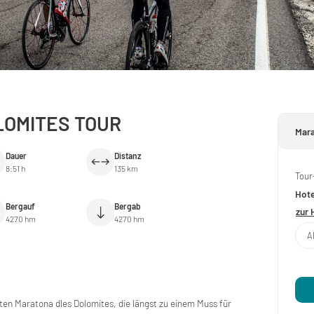
LOMITES TOUR
Mara
Dauer
Distanz
8:51 h
135 km
Tour
Hote
Bergauf
Bergab
zur 
4270 hm
4270 hm
A
ten Maratona dles Dolomites, die längst zu einem Muss für