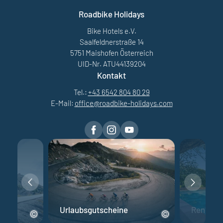
Roadbike Holidays
Bike Hotels e.V.
Saalfeldnerstraße 14
5751 Maishofen Österreich
UID-Nr. ATU44139204
Kontakt
Tel.:
+43 6542 804 80 29
E-Mail:
office@
roadbike-holidays.
com
Urlaubsgutscheine
Rennrad 