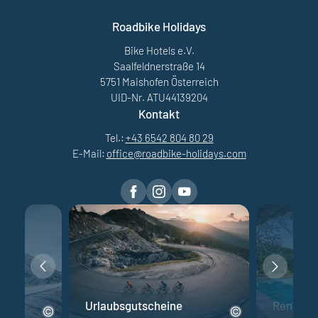
Roadbike Holidays
Bike Hotels e.V.
Saalfeldnerstraße 14
5751 Maishofen Österreich
UID-Nr. ATU44139204
Kontakt
Tel.:
+43 6542 804 80 29
E-Mail:
office@
roadbike-holidays.
com
Urlaubsgutscheine
Rennrad 