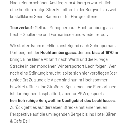
Nach einem schönen Anstieg zum Arlberg erwartet dich
eine herrlich ruhige Strecke mitten in der Bergwelt zu zwei
kristallklaren Seen. Baden nur für Hartgesottene.
Tourverlauf:
Mellau - Schoppernau - Hochtannbergpass -
Lech - Spullersee und Formarinsee und wieder retour.
Wir starten kaum merklich ansteigend nach Schoppernau.
Dort beginnt der
Hochtannbergpass
, der uns
bis auf 1670 m
bringt. Eine kleine Abfahrt nach Warth und die kurvige
Strecke in den mondänen Wintersportort Lech folgen. Wer
noch eine Stärkung braucht, sollte sich hier verpflegen (der
ruhige Ort Zug und die Alpen sind nur im Hochsommer
bewirtet). Die kleine Straße zu Spullersee und Formarinsee
ist durchgehend asphaltiert, aber für PKW gesperrt:
herrlich ruhige Bergwelt im Quellgebiet des Lechflusses
.
Zurück geht es auf derselben Strecke mit einer neuen
Perspektive auf die umliegenden Berge bis ins Hotel Bären
& Café Deli.