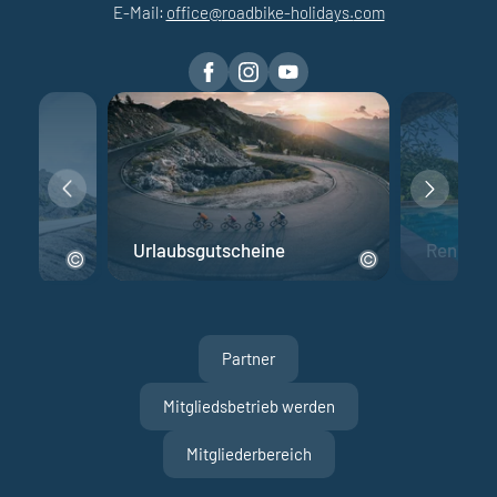
E-Mail:
office@
roadbike-holidays.
com
Urlaubsgutscheine
Rennrad 
Partner
Mitgliedsbetrieb werden
Mitgliederbereich