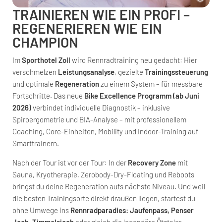
TRAINIEREN WIE EIN PROFI –
REGENERIEREN WIE EIN
CHAMPION
Im
Sporthotel Zoll
wird Rennradtraining neu gedacht: Hier
verschmelzen
Leistungsanalyse
, gezielte
Trainingssteuerung
und optimale
Regeneration
zu einem System – für messbare
Fortschritte. Das neue
Bike Excellence Programm (ab Juni
2026)
verbindet individuelle Diagnostik – inklusive
Spiroergometrie und BIA-Analyse – mit professionellem
Coaching, Core-Einheiten, Mobility und Indoor-Training auf
Smarttrainern.
Nach der Tour ist vor der Tour: In der
Recovery Zone
mit
Sauna, Kryotherapie, Zerobody-Dry-Floating und Reboots
bringst du deine Regeneration aufs nächste Niveau. Und weil
die besten Trainingsorte direkt draußen liegen, startest du
ohne Umwege ins
Rennradparadies: Jaufenpass, Penser
Joch, Timmelsjoch
oder gleich die legendäre Ötztaler-