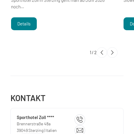
noch…
Details
De
1
/
2
KONTAKT
Sporthotel Zoll ****
Brennerstraße 48a
39049
Sterzing
| Italien