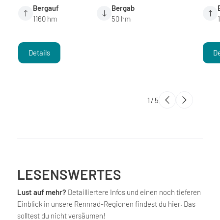
Bergauf
Bergab
1160 hm
50 hm
Details
De
1
/
5
LESENSWERTES
Lust auf mehr?
Detailliertere Infos und einen noch tieferen
Einblick in unsere Rennrad-Regionen findest du hier. Das
solltest du nicht versäumen!