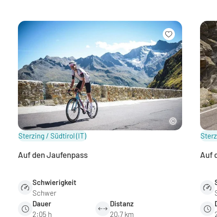
Sterzing / Südtirol
(IT)
Sterz
Auf den Jaufenpass
Auf 
Schwierigkeit
Schwer
Dauer
Distanz
2:05 h
20.7 km