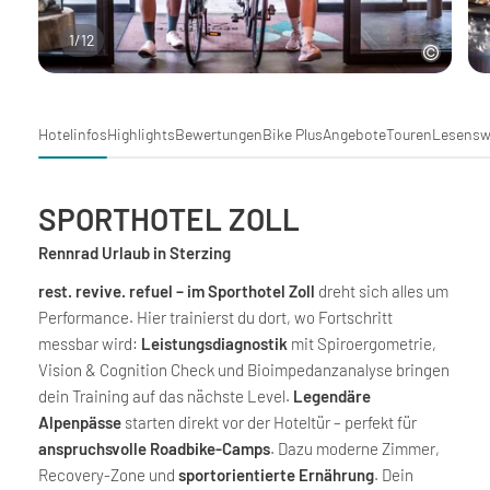
1
/
12
Hotelinfos
Highlights
Bewertungen
Bike Plus
Angebote
Touren
Lesensw
SPORTHOTEL ZOLL
Rennrad Urlaub in Sterzing
rest. revive. refuel – im Sporthotel Zoll
dreht sich alles um
Performance. Hier trainierst du dort, wo Fortschritt
messbar wird:
Leistungsdiagnostik
mit Spiroergometrie,
Vision & Cognition Check und Bioimpedanzanalyse bringen
dein Training auf das nächste Level.
Legendäre
Alpenpässe
starten direkt vor der Hoteltür – perfekt für
anspruchsvolle Roadbike-Camps
. Dazu moderne Zimmer,
Recovery-Zone und
sportorientierte Ernährung
. Dein