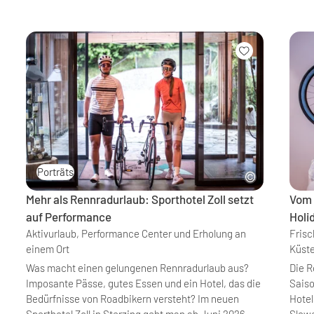
Porträts
Mehr als Rennradurlaub: Sporthotel Zoll setzt
Vom 
auf Performance
Holi
Aktivurlaub, Performance Center und Erholung an
Fris
einem Ort
Küste
Was macht einen gelungenen Rennradurlaub aus?
Die R
Imposante Pässe, gutes Essen und ein Hotel, das die
Saiso
Bedürfnisse von Roadbikern versteht? Im neuen
Hotel
Sporthotel Zoll in Sterzing geht man ab Juni 2026
Slowe