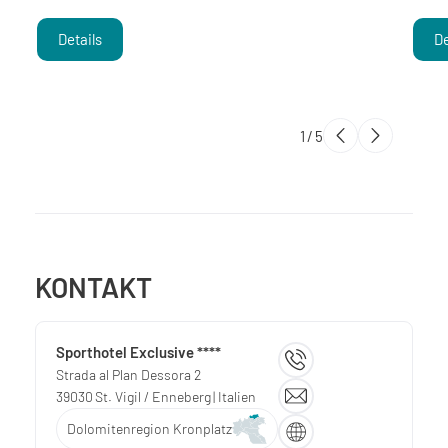
Details
De
1
/
5
KONTAKT
Sporthotel Exclusive ****
Strada al Plan Dessora 2
39030
St. Vigil / Enneberg
| Italien
Dolomitenregion Kronplatz