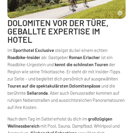
DOLOMITEN VOR DER TÜRE,
GEBALLTE EXPERTISE IM
HOTEL
Im
Sporthotel Exclusive
steigst du bei einem echten
Roadbike-Insider
ab: Gastgeber
Roman Erlacher
ist ein
Roadbike-Urgestein und
kennt die schönsten Touren
der
Region wie seine Trikottasche. Er steht dir mit Insider-Tipps
zur Seite – und begleitet dich persönlich auf ausgewählten
Touren auf die spektakulärsten Dolomitenpässe
und die
berühmte
Sellaronda
. Aber auch Genussradler kommen auf
ruhigen Nebenstraßen und aussichtsreichen Panoramatouren
auf ihre Kosten.
Nach dem Tag im Sattel erholst du dich im
großzügigen
Wellnessbereich
mit Pool, Sauna, Dampfbad, Whirlpool und
Aromarium.
Küchenchef Sebastiano
verwöhnt dich