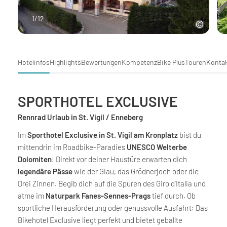
1
/
12
Hotelinfos
Highlights
Bewertungen
Kompetenz
Bike Plus
Touren
Konta
SPORTHOTEL EXCLUSIVE
Rennrad Urlaub in St. Vigil / Enneberg
Im
Sporthotel Exclusive in St. Vigil am Kronplatz
bist du
mittendrin im Roadbike-Paradies
UNESCO Welterbe
Dolomiten
! Direkt vor deiner Haustüre erwarten dich
legendäre Pässe
wie der Giau, das Grödnerjoch oder die
Drei Zinnen. Begib dich auf die Spuren des Giro d’Italia und
atme im
Naturpark Fanes-Sennes-Prags
tief durch. Ob
sportliche Herausforderung oder genussvolle Ausfahrt: Das
Bikehotel Exclusive liegt perfekt und bietet geballte