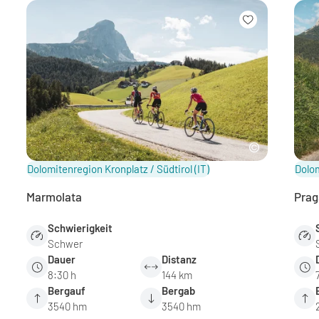
Dolomitenregion Kronplatz / Südtirol
(IT)
Dolom
Marmolata
Prag
Schwierigkeit
Schwer
Dauer
Distanz
8:30 h
144 km
Bergauf
Bergab
3540 hm
3540 hm