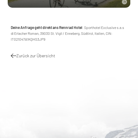
Deine Anfrage geht direkt ans Rennrad Hotel
: Sporthotel Exclusive s.a.s
di Erlacher Roman, 39030 St. Vigil / Enneberg, Südtirol, Italien, CIN:
IT021047A1KQHS3JP9
Zurück zur Übersicht