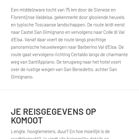
Een middelzware tocht van 75 km door de Sienese en
Florentijnse Valdelsa, gekenmerkt door glooiende heuvels
en typische Toscaanse landschappen. De route leidt eerst
naar Castel San Gimignano en vervolgens naar Colle di Val
d'Elsa. Vanaf daar voert de route langs prachtige
panoramische heuvelwegen naar Barberino Val d'Elsa. De
route gaat vervolgens richting Certaldo langs de charmante
weg van Sant'Appiano. De terugweg naar het hotel voert
over de rustige wegen van San Benedetto, achter San
Gimignano.
JE REISGEGEVENS OP
KOMOOT
Lengte, hoogtemeters, duur? En hoe moeilijk is de
roadbiketocht? Je vindt alle belangrijke details en