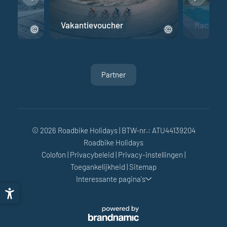
fiets
Vakantievoucher
Racefiet
Partner
© 2026 Roadbike Holidays
|
BTW-nr.: ATU44139204
Roadbike Holidays
Colofon
|
Privacybeleid
|
Privacy-instellingen
|
Toegankelijkheid
|
Sitemap
Interessante pagina's