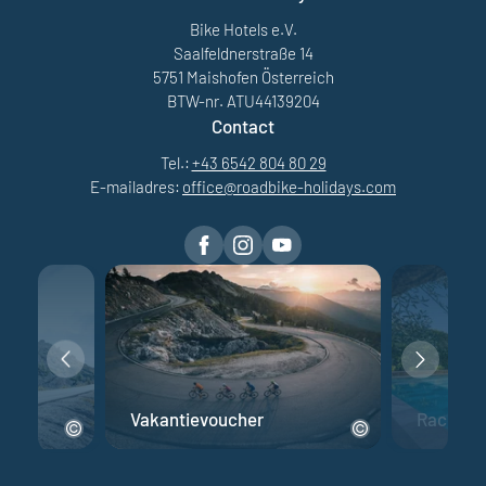
Bike Hotels e.V.
Saalfeldnerstraße 14
5751 Maishofen Österreich
BTW-nr. ATU44139204
Contact
Tel.:
+43 6542 804 80 29
E-mailadres:
office@
roadbike-holidays.
com
fiets
Vakantievoucher
Racefiet