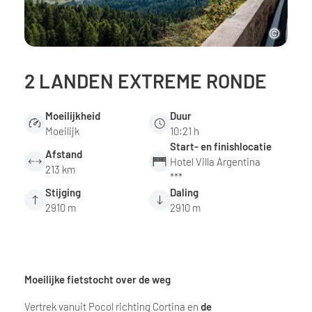
2 LANDEN EXTREME RONDE
Moeilijkheid
Duur
Moeilijk
10:21 h
Start- en finishlocatie
Afstand
Hotel Villa Argentina
213 km
***
Stijging
Daling
2910 m
2910 m
Moeilijke fietstocht over de weg
Vertrek vanuit Pocol richting Cortina en
de