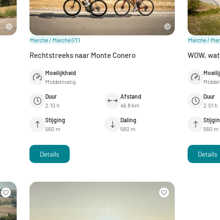
Marche / Marche
(IT)
Marche / Ma
Rechtstreeks naar Monte Conero
WOW, wat 
Moeilijkheid
Moeili
Middelmatig
Midde
Duur
Afstand
Duur
2:10 h
46.8 km
2:01 h
Stijging
Daling
Stijgi
560 m
560 m
560 m
Details
Details