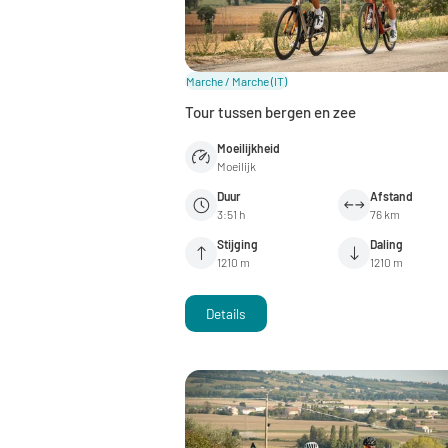
Marche / Marche
(IT)
Tour tussen bergen en zee
Moeilijkheid
Moeilijk
Duur
Afstand
3:51 h
76 km
Stijging
Daling
1210 m
1210 m
Details