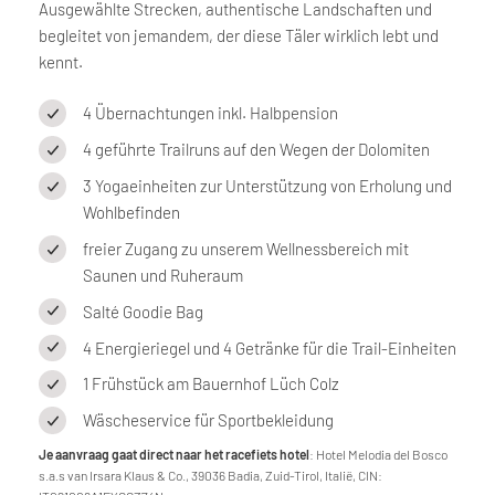
Ausgewählte Strecken, authentische Landschaften und
begleitet von jemandem, der diese Täler wirklich lebt und
kennt.
4 Übernachtungen inkl. Halbpension
4 geführte Trailruns auf den Wegen der Dolomiten
3 Yogaeinheiten zur Unterstützung von Erholung und
Wohlbefinden
freier Zugang zu unserem Wellnessbereich mit
Saunen und Ruheraum
Salté Goodie Bag
4 Energieriegel und 4 Getränke für die Trail-Einheiten
1 Frühstück am Bauernhof Lüch Colz
Wäscheservice für Sportbekleidung
Je aanvraag gaat direct naar het racefiets hotel
: Hotel Melodia del Bosco
s.a.s van Irsara Klaus & Co., 39036 Badia, Zuid-Tirol, Italië, CIN: