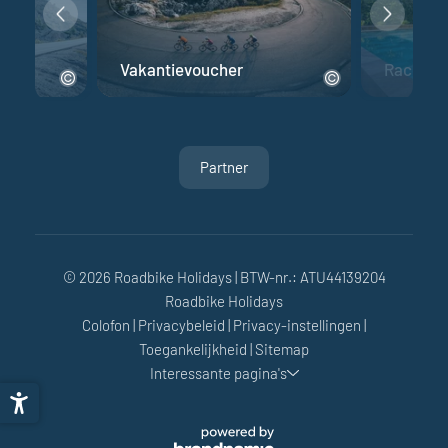
fiets
Vakantievoucher
Racefiet
Partner
© 2026 Roadbike Holidays
|
BTW-nr.: ATU44139204
Roadbike Holidays
Colofon
|
Privacybeleid
|
Privacy-instellingen
|
Toegankelijkheid
|
Sitemap
Interessante pagina's