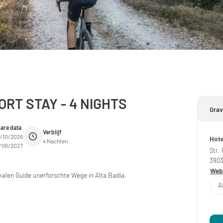
RT STAY - 4 NIGHTS
Grav
are data
Verblijf
/10/2026
Hote
4 Nachten
/06/2027
Str.
390
Webs
alen Guide unerforschte Wege in Alta Badia.
A