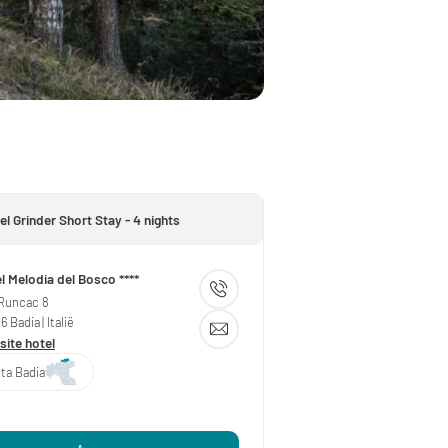
el Grinder Short Stay - 4 nights
l Melodia del Bosco ****
 Runcac 8
36
Badia
| Italië
ite hotel
lta Badia