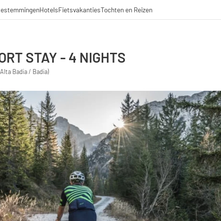
estemmingen
Hotels
Fietsvakanties
Tochten en Reizen
RT STAY - 4 NIGHTS
 Alta Badia / Badia)