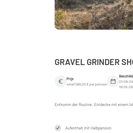
GRAVEL GRINDER SHO
Beschikb
Prijs
01/08–04
vanaf 589,00 € per persoon
19/05–29
Entkomm der Routine: Entdecke mit einem lok
Aufenthalt mit Halbpension