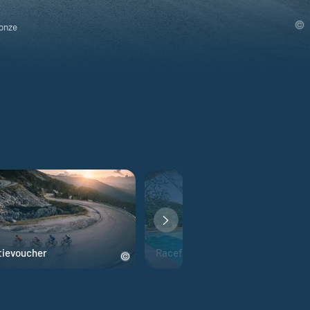
 onze
tievoucher
Racefiets hotels