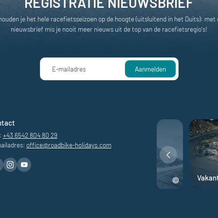
REGISTRATIE NIEUWSBRIEF
ouden je het hele racefietsseizoen op de hoogte (uitsluitend in het Duits): met
nieuwsbrief mis je nooit meer nieuws uit de top van de racefietsregio's!
E-mailadres
Aanmelden
ntact
:
+43 6542 804 80 29
ailadres:
office@
roadbike-holidays.
com
ingen
Avontuur op de racefiets
Vakan