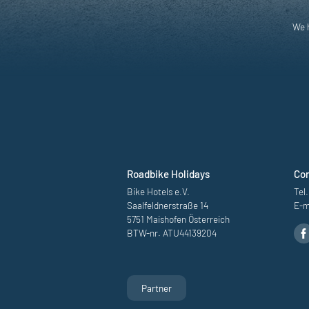
We h
Roadbike Holidays
Co
Bike Hotels e.V.
Tel.
Saalfeldnerstraße 14
E-m
5751 Maishofen Österreich
BTW-nr. ATU44139204
Racefiets bestemm
Partner