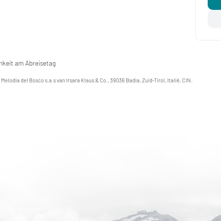
keit am Abreisetag
 Melodia del Bosco s.a.s van Irsara Klaus & Co., 39036 Badia, Zuid-Tirol, Italië, CIN: