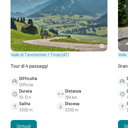
Valle di Tannheimer / Tirolo
(AT)
Valle
Tour di 4 passaggi
Gran
Difficoltà
Difficile
Durata
Distanza
10:13 h
199 km
Salita
Discesa
3300 m
3300 m
Dettagli
De