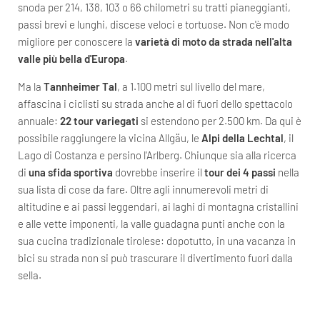
snoda per 214, 138, 103 o 66 chilometri su tratti pianeggianti,
passi brevi e lunghi, discese veloci e tortuose. Non c'è modo
migliore per conoscere la
varietà di moto da strada nell'alta
valle più bella d'Europa
.
Ma la
Tannheimer Tal
, a 1.100 metri sul livello del mare,
affascina i ciclisti su strada anche al di fuori dello spettacolo
annuale:
22 tour variegati
si estendono per 2.500 km. Da qui è
possibile raggiungere la vicina Allgäu, le
Alpi della Lechtal
, il
Lago di Costanza e persino l'Arlberg. Chiunque sia alla ricerca
di
una sfida sportiva
dovrebbe inserire il
tour dei 4 passi
nella
sua lista di cose da fare. Oltre agli innumerevoli metri di
altitudine e ai passi leggendari, ai laghi di montagna cristallini
e alle vette imponenti, la valle guadagna punti anche con la
sua cucina tradizionale tirolese: dopotutto, in una vacanza in
bici su strada non si può trascurare il divertimento fuori dalla
sella.