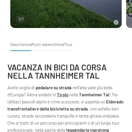
1
/
7
Descrizione
Punti salienti
Hotel
Tour
VACANZA IN BICI DA CORSA
NELLA TANNHEIMER TAL
Avete voglia di
pedalare su strada
nell'alta valle più bella
d'Europa? Allora andate in
Tirolo
nella
Tannheimer Tal
! Tra
idilliaci pascoli alpini e cime scoscese, vi aspetta un
Eldorado
transfrontaliero della bicicletta su strada
, con asfalto ben
curato, strade secondarie tranquille e tanta ghiaia ondulata.
Che si tratti di un percorso per principianti o di un lungo tour
professionale, nella patria della
leggendaria maratona