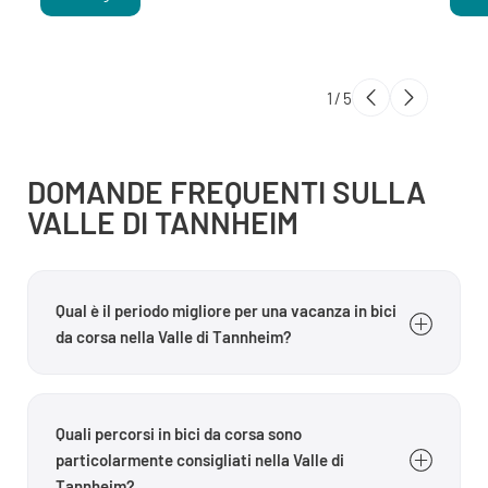
1
/
5
DOMANDE FREQUENTI SULLA
VALLE DI TANNHEIM
Qual è il periodo migliore per una vacanza in bici
da corsa nella Valle di Tannheim?
Il periodo migliore per una vacanza in bici da corsa
nella Valle di Tannheim va da maggio a ottobre. In
Quali percorsi in bici da corsa sono
questi mesi la maggior parte delle strade di valico è
particolarmente consigliati nella Valle di
libera dalla neve e le temperature sono ideali per
Tannheim?