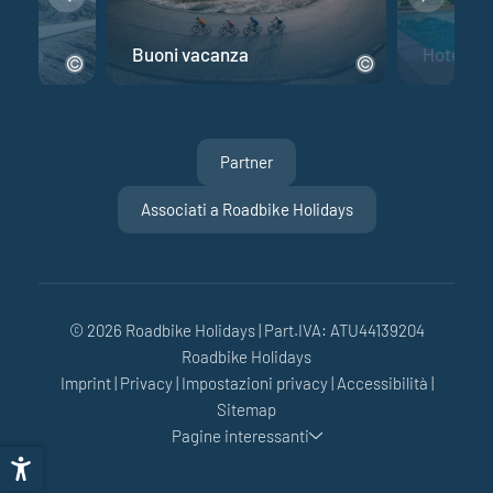
 corsa
Buoni vacanza
Hotel per
Partner
Associati a Roadbike Holidays
© 2026 Roadbike Holidays
|
Part.IVA: ATU44139204
Roadbike Holidays
Imprint
|
Privacy
|
Impostazioni privacy
|
Accessibilità
|
Sitemap
Pagine interessanti