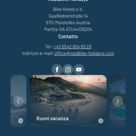
Bike Hotels e.V.
Saalfeldnerstraße 14
5751 Maishofen Austria
Partita IVA ATU44139204
Contatto
Tel.:
+43 6542 804 80 29
Indirizzo e-mail:
office@
roadbike-holidays.
com
 corsa
Buoni vacanza
Hotel per