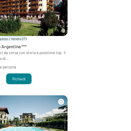
pezzo / Veneto
(IT)
a Argentina
***
ci da corsa con storia e posizione top: il
to di…
 a persona
i
Richiedi