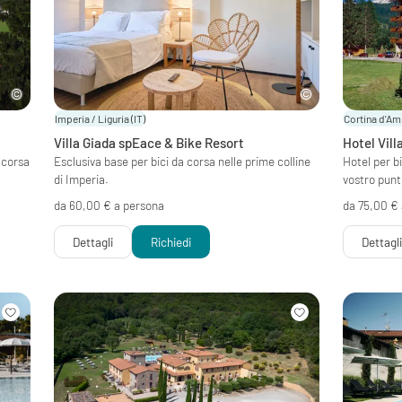
Imperia / Liguria
(IT)
Cortina d'Am
Villa Giada spEace & Bike Resort
Hotel Vill
 corsa
Esclusiva base per bici da corsa nelle prime colline
Hotel per bi
di Imperia.
vostro pun
da 60,00 € a persona
da 75,00 €
Dettagli
Richiedi
Dettagl