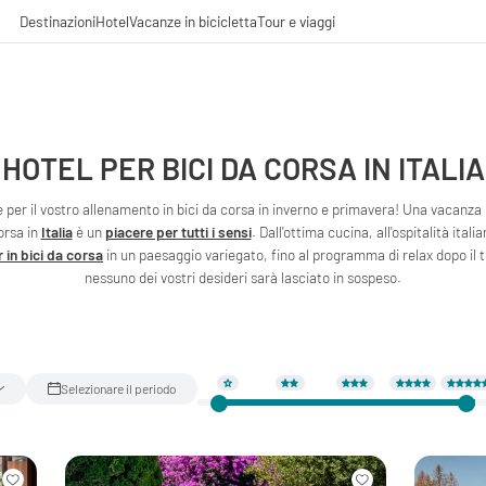
Destinazioni
Hotel
Vacanze in bicicletta
Tour e viaggi
HOTEL PER BICI DA CORSA IN ITALIA
e per il vostro allenamento in bici da corsa in inverno e primavera! Una vacanza i
orsa in
Italia
è un
piacere per tutti i sensi
. Dall'ottima cucina, all'ospitalità italia
r in bici da corsa
in un paesaggio variegato, fino al programma di relax dopo il t
nessuno dei vostri desideri sarà lasciato in sospeso.
Selezionare il periodo