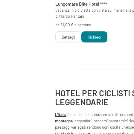
Lungomare Bike Hotel
****
Vacanza in bicicletta con vista sul mare nella 
di Marco Pantani
da 61,00 € a persona
Dettagli
Richiedi
HOTEL PER CICLISTI 
LEGGENDARIE
L'Italia
è una delle destinazioni più affascinanti
montagna
leggendari, percorsi panoramici ric
paesaggi variegati rendono ogni uscita un'esperi
strada di Roadbike Holidays sono specializzati n