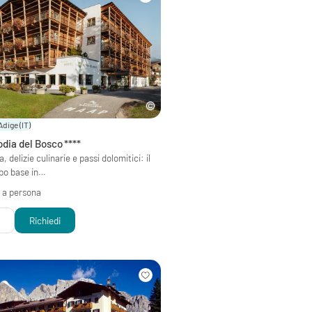
 Adige
(IT)
odia del Bosco
****
delizie culinarie e passi dolomitici: il
po base in…
 a persona
i
Richiedi