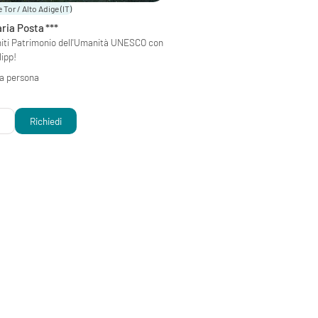
 Tor / Alto Adige
(IT)
aria Posta
***
miti Patrimonio dell'Umanità UNESCO con
lipp!
 a persona
i
Richiedi