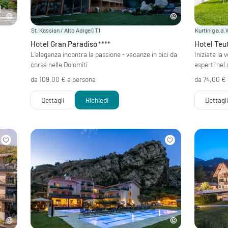
St. Kassian / Alto Adige
(IT)
Kurtinig a.d.
Hotel Gran Paradiso
****
Hotel Teu
L'eleganza incontra la passione - vacanze in bici da
Iniziate la 
corsa nelle Dolomiti
esperti nel
da 109,00 € a persona
da 74,00 €
Dettagli
Richiedi
Dettagl