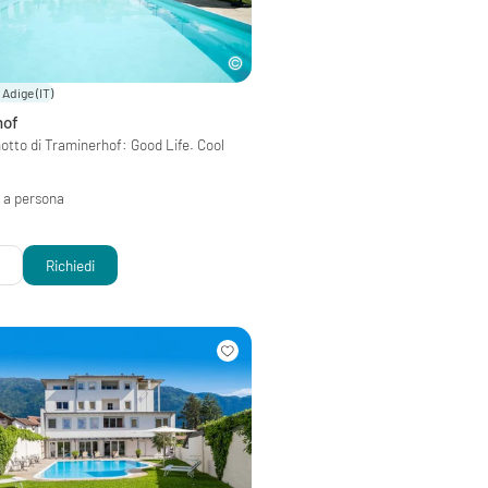
o Adige
(IT)
hof
motto di Traminerhof: Good Life. Cool
 a persona
i
Richiedi