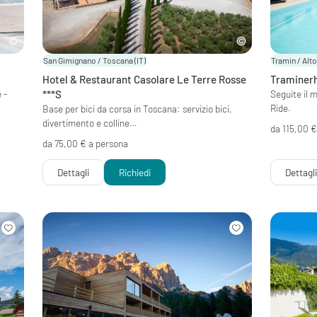
San Gimignano / Toscana
(IT)
Tramin / Alt
Hotel & Restaurant Casolare Le Terre Rosse
Traminer
 -
***S
Seguite il 
Ride.
Base per bici da corsa in Toscana: servizio bici,
divertimento e colline…
da 115,00 €
da 75,00 € a persona
Dettagli
Richiedi
Dettagl