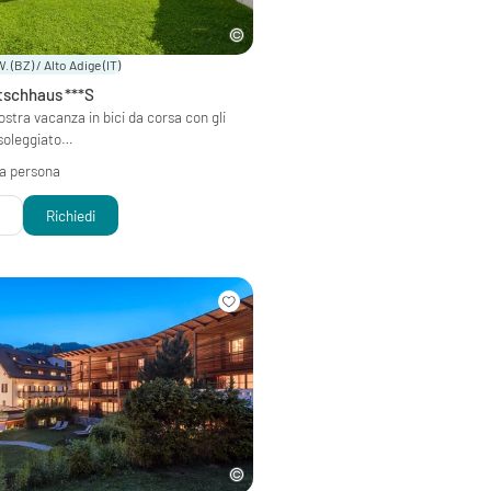
W. (BZ) / Alto Adige
(IT)
tschhaus
***S
vostra vacanza in bici da corsa con gli
 soleggiato…
 a persona
i
Richiedi