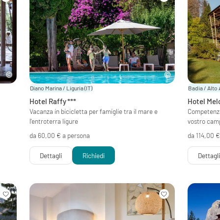
Diano Marina / Liguria
(IT)
Badia / Alto
Hotel Raffy
***
Hotel Mel
Vacanza in bicicletta per famiglie tra il mare e
Competenza, 
l'entroterra ligure
vostro cam
da 60,00 € a persona
da 114,00 €
Dettagli
Richiedi
Dettagl