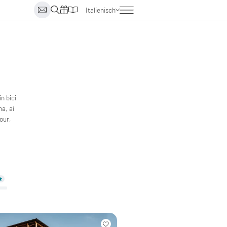
Italienisch
Deutsch
Englisch
Niederländisch
n bici
na, ai
our,