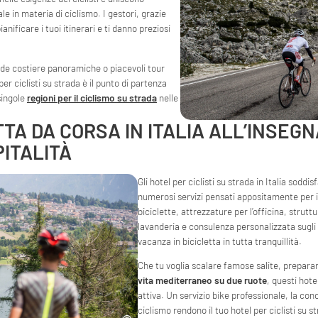
le in materia di ciclismo. I gestori, grazie
ianificare i tuoi itinerari e ti danno preziosi
rade costiere panoramiche o piacevoli tour
per ciclisti su strada è il punto di partenza
singole
regioni per il ciclismo su strada
nelle
TTA DA CORSA IN ITALIA ALL’INSEG
ITALITÀ
Gli hotel per ciclisti su strada in Italia soddi
numerosi servizi pensati appositamente per i c
biciclette, attrezzature per l’officina, struttu
lavanderia e consulenza personalizzata sugli i
vacanza in bicicletta in tutta tranquillità.
Che tu voglia scalare famose salite, preparar
vita mediterraneo su due ruote
, questi hote
attiva. Un servizio bike professionale, la cono
ciclismo rendono il tuo hotel per ciclisti su 