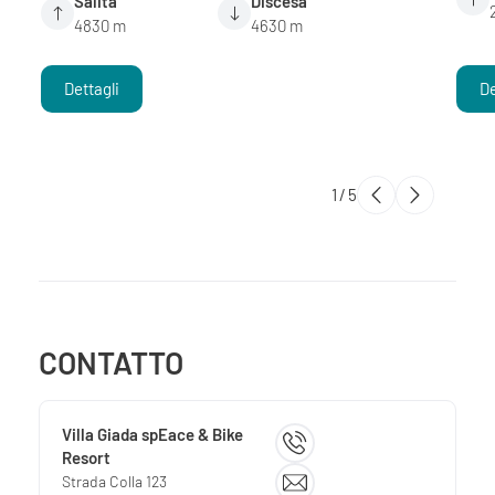
Salita
Discesa
4830 m
4630 m
Dettagli
De
1
/
5
CONTATTO
Villa Giada spEace & Bike
Resort
Strada Colla 123