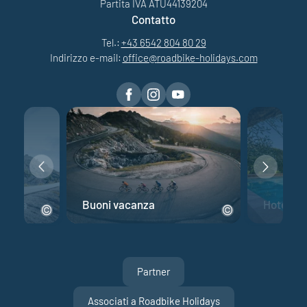
Partita IVA ATU44139204
Contatto
Tel.:
+43 6542 804 80 29
Indirizzo e-mail:
office@
roadbike-holidays.
com
 corsa
Buoni vacanza
Hotel per
Partner
Associati a Roadbike Holidays