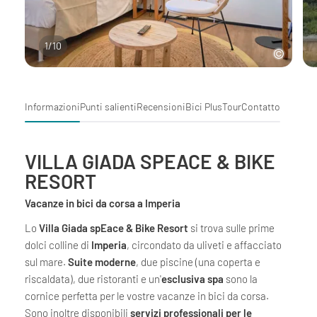
1
/
10
Informazioni
Punti salienti
Recensioni
Bici Plus
Tour
Contatto
VILLA GIADA SPEACE & BIKE
RESORT
Vacanze in bici da corsa a Imperia
Lo
Villa Giada spEace & Bike Resort
si trova sulle prime
dolci colline di
Imperia
, circondato da uliveti e affacciato
sul mare.
Suite moderne
, due piscine (una coperta e
riscaldata), due ristoranti e un'
esclusiva spa
sono la
cornice perfetta per le vostre vacanze in bici da corsa.
Sono inoltre disponibili
servizi professionali per le