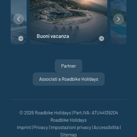
 corsa
Buoni vacanza
Hotel per
Partner
Associati a Roadbike Holidays
© 2026 Roadbike Holidays
|
Part.IVA: ATU44139204
Roadbike Holidays
Imprint
|
Privacy
|
Impostazioni privacy
|
Accessibilità
|
Sitemap