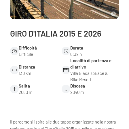
GIRO D'ITALIA 2015 E 2026
Difficoltà
Durata
Difficile
6:39 h
Località di partenza e
Distanza
di arrivo
130 km
Villa Giada spEace &
Bike Resort
Salita
Discesa
2060 m
2040 m
Il percorso si ispira alle due tappe organizzate nella nostra
regione: quella del Giro d'Italia 2015 e quella di quest'anno.