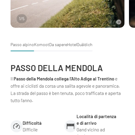
1
/
5
Passo alpino
Komoot
Da sapere
Hotel
Quäldich
PASSO DELLA MENDOLA
Il
Passo della Mendola collega l'Alto Adige al Trentino
e
offre ai ciclisti da corsa una salita agevole e panoramica.
La strada del passo è ben tenuta, poco trafficata e aperta
tutto l'anno.
Località di partenza
Difficoltà
e di arrivo
Difficile
Gand vicino ad