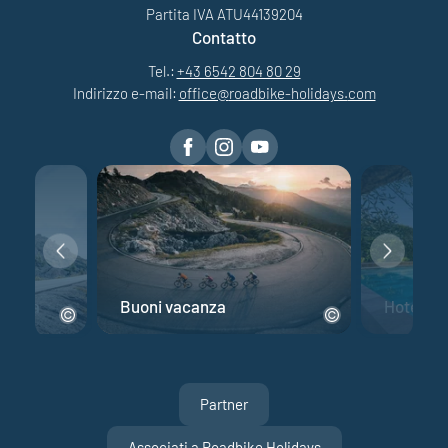
Partita IVA ATU44139204
Contatto
Tel.:
+43 6542 804 80 29
Indirizzo e-mail:
office@
roadbike-holidays.
com
 corsa
Buoni vacanza
Hotel per
Partner
Associati a Roadbike Holidays