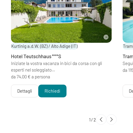
Kurtinig a.d.W. (BZ) / Alto Adige
(IT)
Trami
Hotel Teutschhaus
***S
Tram
Iniziate la vostra vacanza in bici da corsa con gli
Segui
esperti nel soleggiato…
da 11
da 74,00 € a persona
Dettagli
Richiedi
De
1
/
2