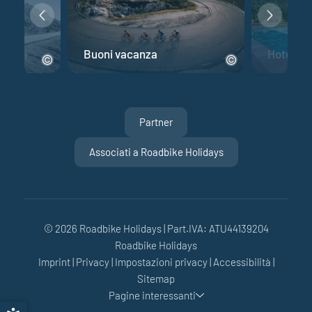
 corsa
Buoni vacanza
Hotel per
Partner
Associati a Roadbike Holidays
© 2026 Roadbike Holidays
|
Part.IVA: ATU44139204
Roadbike Holidays
Imprint
|
Privacy
|
Impostazioni privacy
|
Accessibilità
|
Sitemap
Pagine interessanti