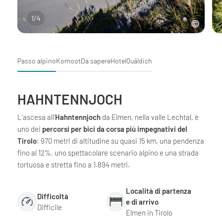
1
/
4
Passo alpino
Komoot
Da sapere
Hotel
Quäldich
HAHNTENNJOCH
L'ascesa all'
Hahntennjoch
da Elmen, nella valle Lechtal, è
uno dei
percorsi per bici da corsa più impegnativi del
Tirolo
: 970 metri di altitudine su quasi 15 km, una pendenza
fino al 12%, uno spettacolare scenario alpino e una strada
tortuosa e stretta fino a 1.894 metri.
Località di partenza
Difficoltà
e di arrivo
Difficile
Elmen in Tirolo