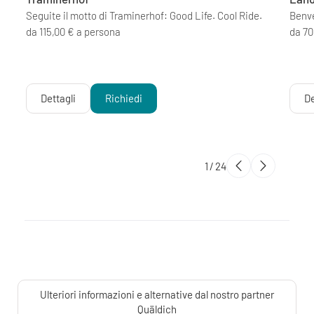
Seguite il motto di Traminerhof: Good Life. Cool Ride.
Benve
da 115,00 € a persona
da 70
Dettagli
Richiedi
De
1
/
24
Ulteriori informazioni e alternative dal nostro partner
Quäldich