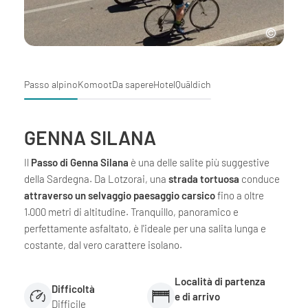
Passo alpino
Komoot
Da sapere
Hotel
Quäldich
GENNA SILANA
Il
Passo di Genna Silana
è una delle salite più suggestive
della Sardegna. Da Lotzorai, una
strada tortuosa
conduce
attraverso un selvaggio paesaggio carsico
fino a oltre
1.000 metri di altitudine. Tranquillo, panoramico e
perfettamente asfaltato, è l'ideale per una salita lunga e
costante, dal vero carattere isolano.
Località di partenza
Difficoltà
e di arrivo
Difficile