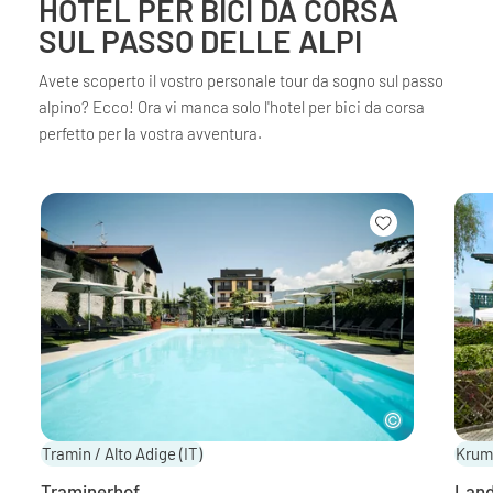
HOTEL PER BICI DA CORSA
SUL PASSO DELLE ALPI
Avete scoperto il vostro personale tour da sogno sul passo
alpino? Ecco! Ora vi manca solo l'hotel per bici da corsa
perfetto per la vostra avventura.
Tramin / Alto Adige
(IT)
Krum
Traminerhof
Land