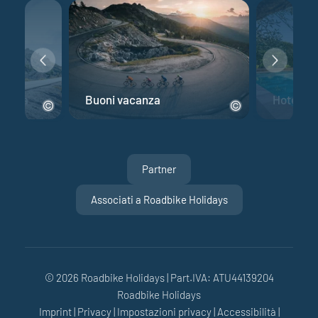
 corsa
Buoni vacanza
Hotel per
Partner
Associati a Roadbike Holidays
© 2026 Roadbike Holidays
|
Part.IVA: ATU44139204
Roadbike Holidays
Imprint
|
Privacy
|
Impostazioni privacy
|
Accessibilità
|