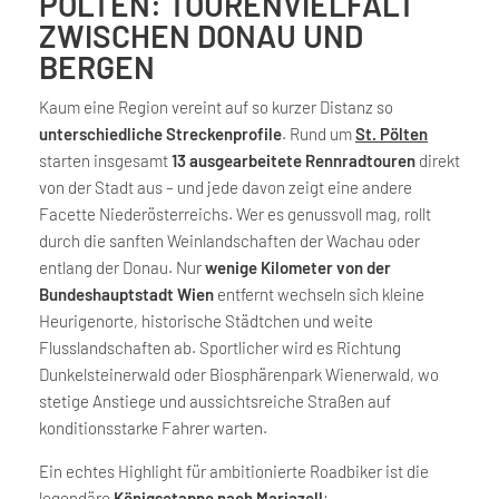
PÖLTEN: TOURENVIELFALT
ZWISCHEN DONAU UND
BERGEN
Kaum eine Region vereint auf so kurzer Distanz so
unterschiedliche Streckenprofile
. Rund um
St. Pölten
starten insgesamt
13 ausgearbeitete Rennradtouren
direkt
von der Stadt aus – und jede davon zeigt eine andere
Facette Niederösterreichs. Wer es genussvoll mag, rollt
durch die sanften Weinlandschaften der Wachau oder
entlang der Donau. Nur
wenige Kilometer von der
Bundeshauptstadt Wien
entfernt wechseln sich kleine
Heurigenorte, historische Städtchen und weite
Flusslandschaften ab. Sportlicher wird es Richtung
Dunkelsteinerwald oder Biosphärenpark Wienerwald, wo
stetige Anstiege und aussichtsreiche Straßen auf
konditionsstarke Fahrer warten.
Ein echtes Highlight für ambitionierte Roadbiker ist die
legendäre
Königsetappe nach Mariazell
: