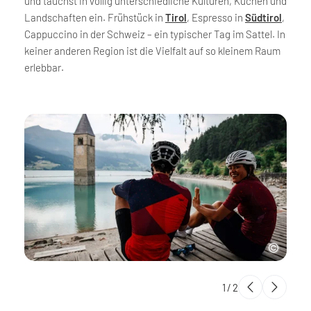
und tauchst in völlig unterschiedliche Kulturen, Küchen und
Landschaften ein. Frühstück in
Tirol
, Espresso in
Südtirol
,
Cappuccino in der Schweiz – ein typischer Tag im Sattel. In
keiner anderen Region ist die Vielfalt auf so kleinem Raum
erlebbar.
1
/
2