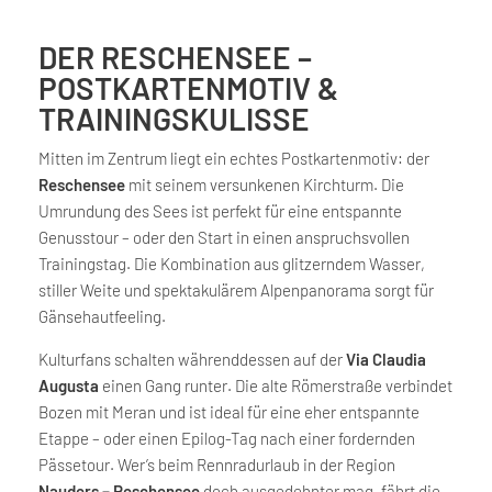
DER RESCHENSEE –
POSTKARTENMOTIV &
TRAININGSKULISSE
Mitten im Zentrum liegt ein echtes Postkartenmotiv: der
Reschensee
mit seinem versunkenen Kirchturm. Die
Umrundung des Sees ist perfekt für eine entspannte
Genusstour – oder den Start in einen anspruchsvollen
Trainingstag. Die Kombination aus glitzerndem Wasser,
stiller Weite und spektakulärem Alpenpanorama sorgt für
Gänsehautfeeling.
Kulturfans schalten währenddessen auf der
Via Claudia
Augusta
einen Gang runter. Die alte Römerstraße verbindet
Bozen mit Meran und ist ideal für eine eher entspannte
Etappe – oder einen Epilog-Tag nach einer fordernden
Pässetour. Wer’s beim Rennradurlaub in der Region
Nauders – Reschensee
doch ausgedehnter mag, fährt die