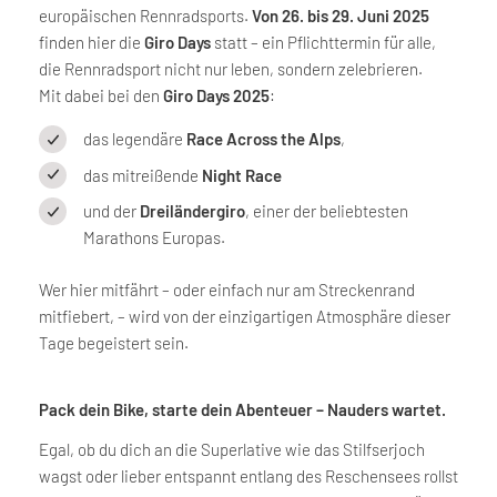
europäischen Rennradsports.
Von 26. bis 29. Juni 2025
finden hier die
Giro Days
statt – ein Pflichttermin für alle,
die Rennradsport nicht nur leben, sondern zelebrieren.
Mit dabei bei den
Giro Days 2025
:
das legendäre
Race Across the Alps
,
das mitreißende
Night Race
und der
Dreiländergiro
, einer der beliebtesten
Marathons Europas.
Wer hier mitfährt – oder einfach nur am Streckenrand
mitfiebert, – wird von der einzigartigen Atmosphäre dieser
Tage begeistert sein.
Pack dein Bike, starte dein Abenteuer – Nauders wartet.
Egal, ob du dich an die Superlative wie das Stilfserjoch
wagst oder lieber entspannt entlang des Reschensees rollst