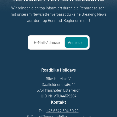
Wir bringen dich top informiert durch die Rennradsaison:
mit unserem Newsletter verpasst du keine Breaking News
aus den Top Rennrad-Regionen mehr!
E-Mail-Adresse
Anmelden
Roadbike Holidays
Bike Hotels e.V.
Saalfeldnerstraße 14
5751 Maishofen Österreich
UID-Nr. ATU44139204
Kontakt
Tel.:
+43 6542 804 80 29
E-Mail:
office@
roadbike-holidays.
com