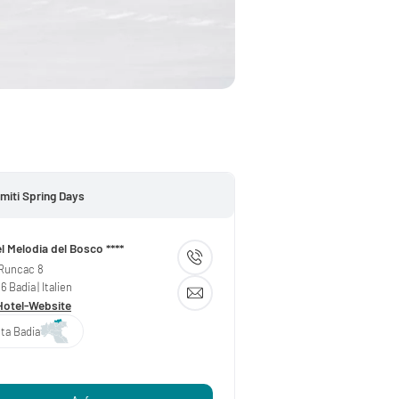
miti Spring Days
l Melodia del Bosco ****
 Runcac 8
36
Badia
| Italien
Hotel-Website
lta Badia