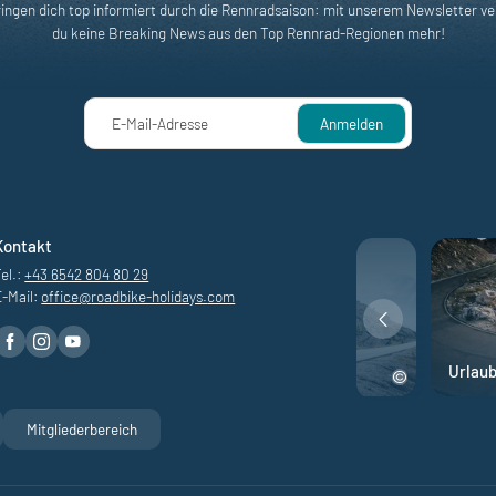
ringen dich top informiert durch die Rennradsaison: mit unserem Newsletter ve
du keine Breaking News aus den Top Rennrad-Regionen mehr!
E-Mail-Adresse
Anmelden
Kontakt
el.:
+43 6542 804 80 29
E-Mail:
office@
roadbike-holidays.
com
nen
Rennrad Abenteuer
Urlau
Mitgliederbereich