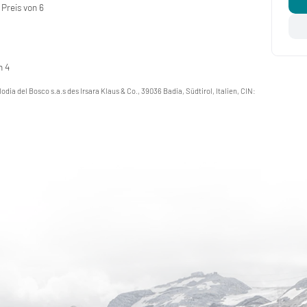
Preis von 6
n 4
lodia del Bosco s.a.s des Irsara Klaus & Co., 39036 Badia, Südtirol, Italien, CIN: