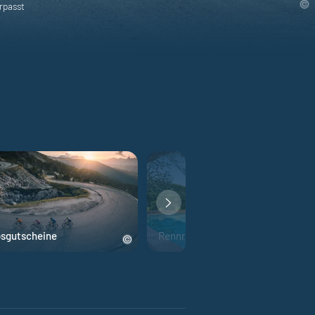
rpasst
bsgutscheine
Rennrad Hotels