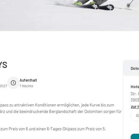
YS
Dolo
Aufenthalt
.2027
7 Nächte
Hote
Str.
390
ipass zu attraktiven Konditionen ermöglichen, jede Kurve bis zum
zur 
ärz und die beeindruckende Berglandschaft der Dolomiten sorgen für
A
 zum Preis von 6 und einen 6-Tages-Skipass zum Preis von 5.