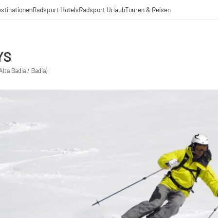
stinationen
Radsport Hotels
Radsport Urlaub
Touren & Reisen
YS
Alta Badia / Badia)