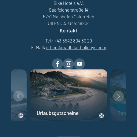
Bike Hotels e.V.
Saalfeldnerstraße 14
5751 Maishofen Österreich
UID-Nr. ATU44139204
Kontakt
Tel.:
+43 6542 804 80 29
E-Mail:
office@
roadbike-holidays.
com
Urlaubsgutscheine
Rennrad 