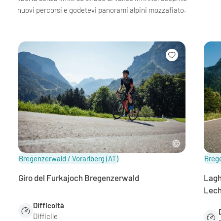
nuovi percorsi e godetevi panorami alpini mozzafiato.
Bregenzerwald / Vorarlberg
(AT)
Brege
Giro del Furkajoch Bregenzerwald
Lagh
Lech
Difficoltà
Difficile