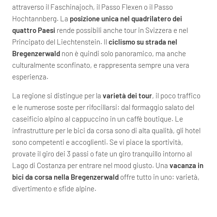
attraverso il Faschinajoch, il Passo Flexen o il Passo
Hochtannberg. La
posizione unica nel quadrilatero dei
quattro Paesi
rende possibili anche tour in Svizzera e nel
Principato del Liechtenstein. Il
ciclismo su strada nel
Bregenzerwald
non è quindi solo panoramico, ma anche
culturalmente sconfinato, e rappresenta sempre una vera
esperienza.
La regione si distingue per la
varietà dei tour
, il poco traffico
e le numerose soste per rifocillarsi: dal formaggio salato del
caseificio alpino al cappuccino in un caffè boutique. Le
infrastrutture per le bici da corsa sono di alta qualità, gli hotel
sono competenti e accoglienti. Se vi piace la sportività,
provate il giro dei 3 passi o fate un giro tranquillo intorno al
Lago di Costanza per entrare nel mood giusto. Una
vacanza in
bici da corsa nella Bregenzerwald
offre tutto in uno: varietà,
divertimento e sfide alpine.