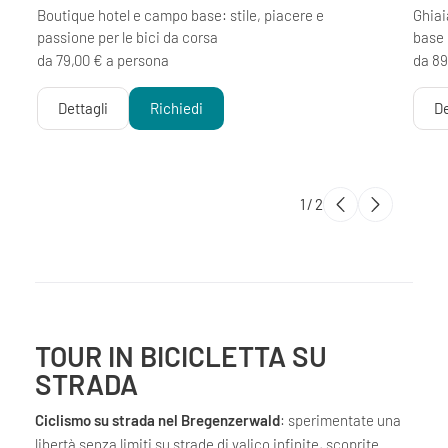
Boutique hotel e campo base: stile, piacere e
Ghiai
passione per le bici da corsa
base 
da 79,00 € a persona
da 89
Dettagli
Richiedi
De
1
/
2
TOUR IN BICICLETTA SU
STRADA
Ciclismo su strada nel Bregenzerwald
: sperimentate una
libertà senza limiti su strade di valico infinite, scoprite