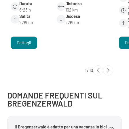
Durata
Distanza
6:28 h
102 km
Salita
Discesa
2260 m
2260 m
Dettagli
De
1
/
10
DOMANDE FREQUENTI SUL
BREGENZERWALD
Il Bregenzerwald è adatto per una vacanza in bici