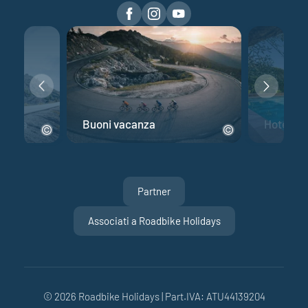
 corsa
Buoni vacanza
Hotel per
Partner
Associati a Roadbike Holidays
© 2026 Roadbike Holidays
|
Part.IVA: ATU44139204