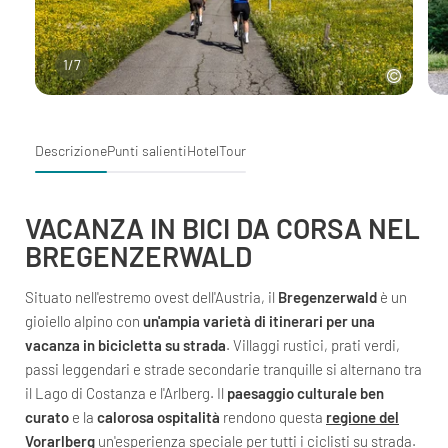
1
/
7
Descrizione
Punti salienti
Hotel
Tour
VACANZA IN BICI DA CORSA NEL
BREGENZERWALD
Situato nell'estremo ovest dell'Austria, il
Bregenzerwald
è un
gioiello alpino con
un'ampia varietà di itinerari per
una
vacanza in bicicletta su strada
. Villaggi rustici, prati verdi,
passi leggendari e strade secondarie tranquille si alternano tra
il Lago di Costanza e l'Arlberg. Il
paesaggio culturale ben
curato
e la
calorosa ospitalità
rendono questa
regione del
Vorarlberg
un'esperienza speciale per tutti i ciclisti su strada.