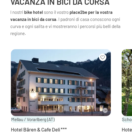
VACANZA IN BICI DA CORSA
I nostri
bike hotel
sono il vostro
place2be per la vostra
vacanza in bici da corsa
. I padroni di casa conoscono ogni
curva e ogni salita e vi mostreranno i percorsi più belli della
regione.
Mellau / Vorarlberg
(AT)
Scho
Hotel Bären & Cafe Deli
***
Hote