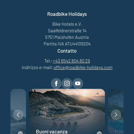
Roadbike Holidays
Bike Hotels e.V.
Saalfeldnerstraße 14
5751 Maishofen Austria
Partita IVA ATU44139204
Contatto
Tel.:
+43 6542 804 80 29
Indirizzo e-mail:
office@
roadbike-holidays.
com
 corsa
Buoni vacanza
Hotel per