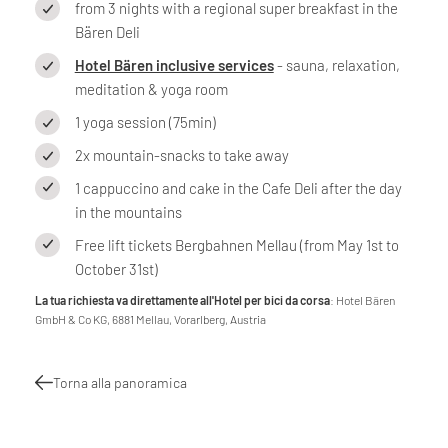
from 3 nights with a regional super breakfast in the
Bären Deli
Hotel Bären inclusive services
- sauna, relaxation,
meditation & yoga room
1 yoga session (75min)
2x mountain-snacks to take away
1 cappuccino and cake in the Cafe Deli after the day
in the mountains
Free lift tickets Bergbahnen Mellau (from May 1st to
October 31st)
La tua richiesta va direttamente all'Hotel per bici da corsa
: Hotel Bären
GmbH & Co KG, 6881 Mellau, Vorarlberg, Austria
Torna alla panoramica