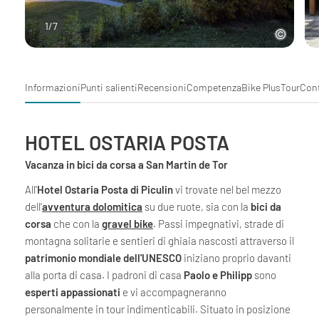
1
/
7
Informazioni
Punti salienti
Recensioni
Competenza
Bike Plus
Tour
Con
HOTEL OSTARIA POSTA
Vacanza in bici da corsa a San Martin de Tor
All'
Hotel Ostaria Posta di Piculin
vi trovate nel bel mezzo
dell'
avventura dolomitica
su due ruote, sia con la
bici da
corsa
che con la
gravel bike
. Passi impegnativi, strade di
montagna solitarie e sentieri di ghiaia nascosti attraverso il
patrimonio mondiale dell'UNESCO
iniziano proprio davanti
alla porta di casa. I padroni di casa
Paolo e Philipp
sono
esperti appassionati
e vi accompagneranno
personalmente in tour indimenticabili. Situato in posizione