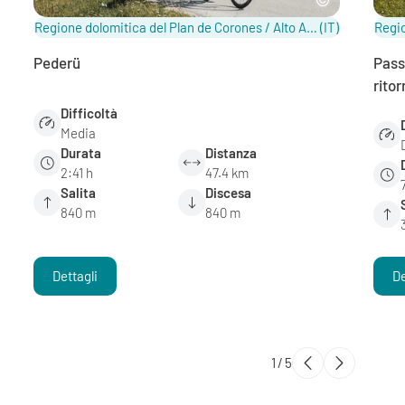
Regione dolomitica del Plan de Corones / Alto Adige
(IT)
Pederü
Pass
ritor
Difficoltà
Media
Durata
Distanza
2:41 h
47.4 km
Salita
Discesa
840 m
840 m
Dettagli
De
1
/
5