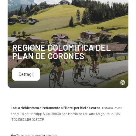
REGIONE DOLOMITICA DEL
PLAN DE CORONES
Dettagli
La tua richiesta va direttamente all'Hotel per bici da corsa
: Ostaria Posta
snc di Tolpeit Philipp & Co, 39030 San Martin de Tor, Alto Adige, Italia, CIN:
IT021082A198O2ECZP
Torna alla panoramica