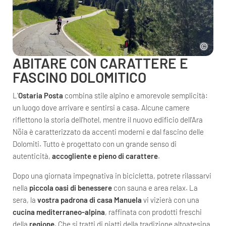
ABITARE CON CARATTERE E
FASCINO DOLOMITICO
L'
Ostaria Posta
combina stile alpino e amorevole semplicità:
un luogo dove arrivare e sentirsi a casa. Alcune camere
riflettono la storia dell'hotel, mentre il nuovo edificio dell'Ara
Nöia è caratterizzato da accenti moderni e dal fascino delle
Dolomiti. Tutto è progettato con un grande senso di
autenticità,
accogliente e pieno di carattere
.
Dopo una giornata impegnativa in bicicletta, potrete rilassarvi
nella
piccola oasi di benessere
con sauna e area relax. La
sera, la
vostra padrona di casa Manuela
vi vizierà con una
cucina mediterraneo-alpina
, raffinata con prodotti freschi
della
regione
. Che si tratti di piatti della tradizione altoatesina