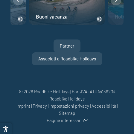
 corsa
Buoni vacanza
Hotel per
Partner
Associati a Roadbike Holidays
© 2026 Roadbike Holidays
|
Part.IVA: ATU44139204
Roadbike Holidays
Imprint
|
Privacy
|
Impostazioni privacy
|
Accessibilità
|
Sitemap
Pagine interessanti